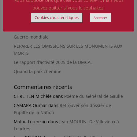
Nous supposerons que cela vous convient, mais vous
musée de Besançon
pouvez quitter si vous le souhaitez.
HIROSHIMA
Cookies caractéristiques
Accepter
En silence et en peine
Futur Mur des noms des victimes de la Seconde
Guerre mondiale
RÉPARER LES OMISSIONS SUR LES MONUMENTS AUX
MORTS
Le rapport d’activité 2025 de la DMCA.
Quand la paix chemine
Commentaires récents
CHRETIEN Michèle
dans
Poème du Général de Gaulle
CAMARA Oumar
dans
Retrouver son dossier de
Pupille de la Nation
Malou Lorenzon
dans
Jean MOULIN -De Villevieux à
Londres