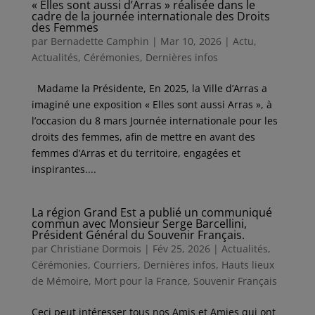
« Elles sont aussi d’Arras » réalisée dans le
cadre de la journée internationale des Droits
des Femmes
par
Bernadette Camphin
|
Mar 10, 2026
|
Actu
,
Actualités
,
Cérémonies
,
Dernières infos
Madame la Présidente, En 2025, la Ville d’Arras a
imaginé une exposition « Elles sont aussi Arras », à
l’occasion du 8 mars Journée internationale pour les
droits des femmes, afin de mettre en avant des
femmes d’Arras et du territoire, engagées et
inspirantes....
La région Grand Est a publié un communiqué
commun avec Monsieur Serge Barcellini,
Président Général du Souvenir Français.
par
Christiane Dormois
|
Fév 25, 2026
|
Actualités
,
Cérémonies
,
Courriers
,
Dernières infos
,
Hauts lieux
de Mémoire
,
Mort pour la France
,
Souvenir Français
Ceci peut intéresser tous nos Amis et Amies qui ont