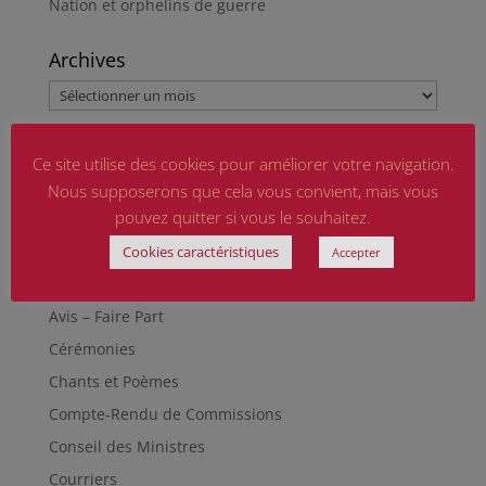
Nation et orphelins de guerre
Archives
Archives
Catégories
Ce site utilise des cookies pour améliorer votre navigation.
Actu
Nous supposerons que cela vous convient, mais vous
pouvez quitter si vous le souhaitez.
Actualités
Assemblée Nationale
Cookies caractéristiques
Accepter
Attentats Terrorisme
Avis – Faire Part
Cérémonies
Chants et Poèmes
Compte-Rendu de Commissions
Conseil des Ministres
Courriers