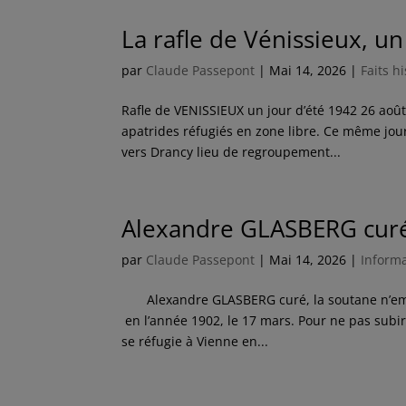
La rafle de Vénissieux, un
par
Claude Passepont
|
Mai 14, 2026
|
Faits h
Rafle de VENISSIEUX un jour d’été 1942 26 août
apatrides réfugiés en zone libre. Ce même jour
vers Drancy lieu de regroupement...
Alexandre GLASBERG curé,
par
Claude Passepont
|
Mai 14, 2026
|
Inform
Alexandre GLASBERG curé, la soutane n’empê
en l’année 1902, le 17 mars. Pour ne pas subir 
se réfugie à Vienne en...