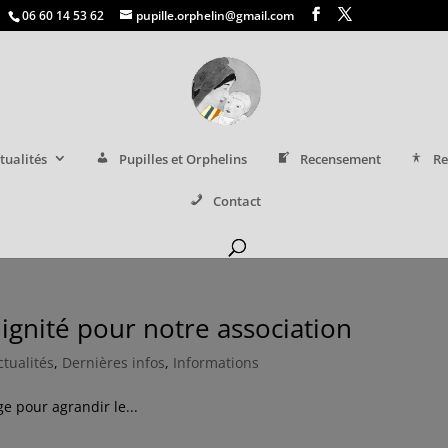
06 60 14 53 62
pupille.orphelin@gmail.com
tualités
Pupilles et Orphelins
Recensement
Re
Contact
ignité pour notre association
ctualités
,
Dernières infos
,
Informations
e pour agrandir le...