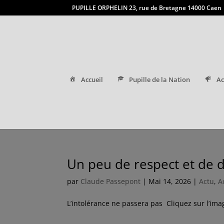
PUPILLE ORPHELIN 23, rue de Bretagne 14000 Caen
Accueil
Pupille de la Nation
Ac
Un peu de respect et de d
par
Claude Passepont
|
Mai 14, 2026
|
Actu
,
A
L’intolérance ne passera pas Cliquez sur l’imag