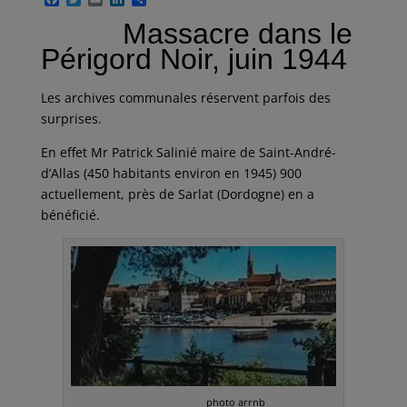
a
w
m
i
a
Massacre dans le
c
i
a
n
r
e
t
i
k
t
Périgord Noir, juin 1944
b
t
l
e
a
o
e
d
g
o
r
I
e
Les archives communales réservent parfois des
k
n
r
surprises.
En effet Mr Patrick Salinié maire de Saint-André-
d’Allas (450 habitants environ en 1945) 900
actuellement, près de Sarlat (Dordogne) en a
bénéficié.
photo arrnb