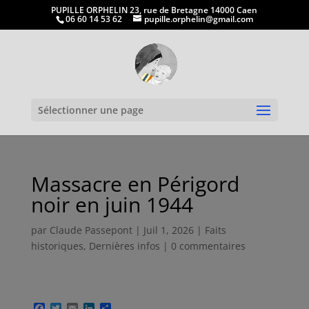
PUPILLE ORPHELIN 23, rue de Bretagne 14000 Caen
06 60 14 53 62
pupille.orphelin@gmail.com
Ouvrir la
Sélectionner une page
Massacre en Périgord
noir en juin 1944
par
Claude Passepont
|
Juil 1, 2026
|
Faits
historiques
,
Dernières infos
|
0 commentaires
F
T
E
L
P