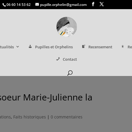
06 60 14 53 62
pupille.orphelin@gmail.com
tualités
Pupilles et Orphelins
Recensement
Re
Contact
soeur Marie-Julienne la
ations
,
Faits historiques
|
0 commentaires