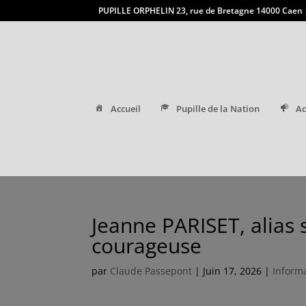
PUPILLE ORPHELIN 23, rue de Bretagne 14000 Caen
Accueil
Pupille de la Nation
Ac
Jeanne PARISET, alias 
courageuse
par
Claude Passepont
|
Juin 17, 2026
|
Inform