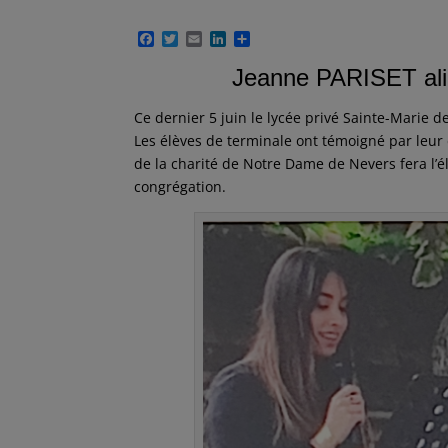
F
T
E
L
P
a
w
m
i
a
c
i
a
n
r
Jeanne PARISET alias sœu
e
t
i
k
t
b
t
l
e
a
Ce dernier 5 juin le lycée privé Sainte-Marie
o
e
d
g
o
r
I
e
Les élèves de terminale ont témoigné par leu
k
n
r
de la charité de Notre Dame de Nevers fera l’é
congrégation.