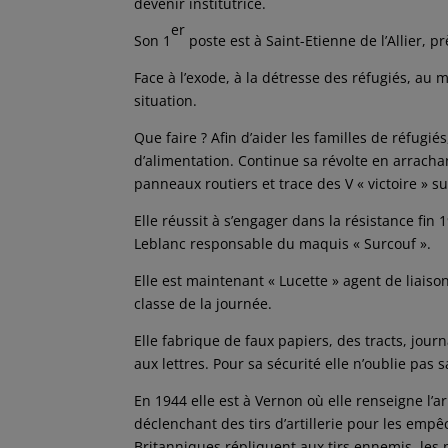
devenir institutrice.
er
Son 1
poste est à Saint-Etienne de l’Allier, 
Face à l’exode, à la détresse des réfugiés, au 
situation.
Que faire ? Afin d’aider les familles de réfugiés
d’alimentation. Continue sa révolte en arrachan
panneaux routiers et trace des V « victoire » 
Elle réussit à s’engager dans la résistance fi
Leblanc responsable du maquis « Surcouf ».
Elle est maintenant « Lucette » agent de liaiso
classe de la journée.
Elle fabrique de faux papiers, des tracts, journa
aux lettres. Pour sa sécurité elle n’oublie pas 
En 1944 elle est à Vernon où elle renseigne l’
déclenchant des tirs d’artillerie pour les empê
Britanniques répliquent aux tirs ennemis, les p