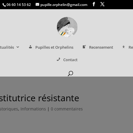
06 60 14 53 62
pupille.orphelin@gmail.com
tualités
Pupilles et Orphelins
Recensement
Re
Contact
stitutrice résistante
istoriques
,
Informations
|
0 commentaires