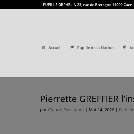
PUPILLE ORPHELIN 23, rue de Bretagne 14000 Caen
Accueil
Pupille de la Nation
Ac
Pierrette GREFFIER l’in
par
Claude Passepont
|
Mai 14, 2026
|
Faits h