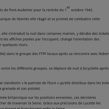
er
près de Pont-Audemer pour la rentrée du 1
octobre 1942.
manque de libertés elle réagit et se promet de combattre cette
, elle s’introduit la nuit dans certaines mairies, y dérobe des ticket
t les affiches posées par l’occupant, change l’orientation des
sur quelques murs.
n 1942 dans le groupe des FTPF locaux après sa rencontre avec Rober
n entre les différents groupes, se déplace de nuit à bicyclette après
l clandestin « le patriote de l’Eure » qu’elle distribue dans les boit
sa grenade et son pistolet.
armée britannique sur les positions ennemies, ces dernières
cher de traverser la Seine. Grâce aux précisions de Lucette les
aralysent et franchissent enfin la Seine.