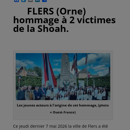
a
w
m
i
a
FLERS (Orne)
c
i
a
n
r
e
t
i
k
t
hommage à 2 victimes
b
t
l
e
a
o
e
d
g
de la Shoah.
o
r
I
e
k
n
r
Les jeunes acteurs à l’origine de cet hommage, (
photo
« Ouest-France)
Ce jeudi dernier 7 mai 2026 la ville de Flers a été