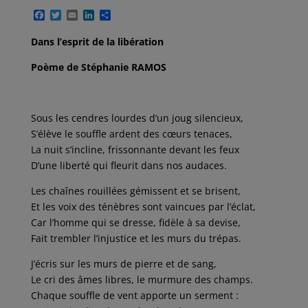
F
T
E
L
P
a
w
m
i
a
c
i
a
n
r
Dans l’esprit de la libération
e
t
i
k
t
b
t
l
e
a
Poème de Stéphanie RAMOS
o
e
d
g
o
r
I
e
k
n
r
Sous les cendres lourdes d’un joug silencieux,
S’élève le souffle ardent des cœurs tenaces,
La nuit s’incline, frissonnante devant les feux
D’une liberté qui fleurit dans nos audaces.
Les chaînes rouillées gémissent et se brisent,
Et les voix des ténèbres sont vaincues par l’éclat,
Car l’homme qui se dresse, fidèle à sa devise,
Fait trembler l’injustice et les murs du trépas.
J’écris sur les murs de pierre et de sang,
Le cri des âmes libres, le murmure des champs.
Chaque souffle de vent apporte un serment :