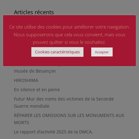
Articles récents
Marguerite MARTIN dite Daisy, femme résistante
Ce site utilise des cookies pour améliorer votre navigation.
Hommage aux sapeurs-pompiers d’hier et
Nous supposerons que cela vous convient, mais vous
d’aujourd’hui
pouvez quitter si vous le souhaitez.
Qu’est-ce qu’était le Sentier des Passeurs, durant la
Cookies caractéristiques
Accepter
Seconde Guerre mondiale, à Moussey ?
La revue « Entre les lignes » éditée par l’équipe du
musée de Besançon
HIROSHIMA
En silence et en peine
Futur Mur des noms des victimes de la Seconde
Guerre mondiale
RÉPARER LES OMISSIONS SUR LES MONUMENTS AUX
MORTS
Le rapport d’activité 2025 de la DMCA.