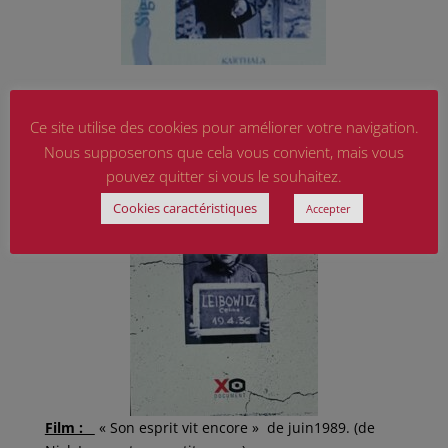
Ce site utilise des cookies pour améliorer votre navigation.
Nous supposerons que cela vous convient, mais vous
pouvez quitter si vous le souhaitez.
Cookies caractéristiques
Accepter
Film :
« Son esprit vit encore » de juin1989. (de