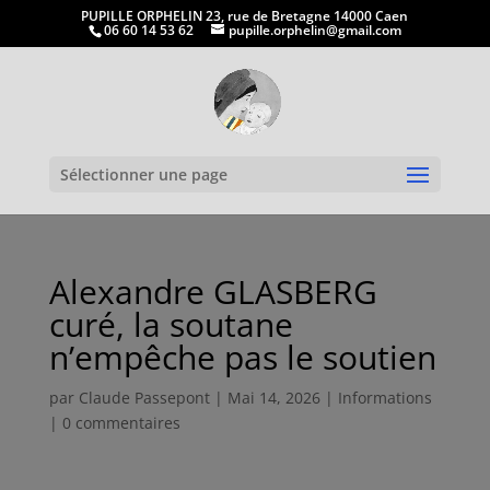
PUPILLE ORPHELIN 23, rue de Bretagne 14000 Caen
06 60 14 53 62
pupille.orphelin@gmail.com
Ouvrir la
Sélectionner une page
Alexandre GLASBERG
curé, la soutane
n’empêche pas le soutien
par
Claude Passepont
|
Mai 14, 2026
|
Informations
|
0 commentaires