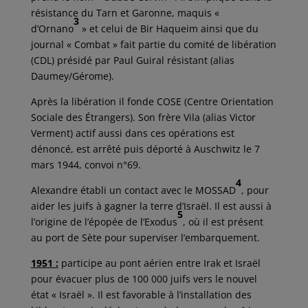
résistance du Tarn et Garonne, maquis «
3
d’Ornano
» et celui de Bir Haqueim ainsi que du
journal « Combat » fait partie du comité de libération
(CDL) présidé par Paul Guiral résistant (alias
Daumey/Gérome).
Après la libération il fonde COSE (Centre Orientation
Sociale des Étrangers). Son frère Vila (alias Victor
Verment) actif aussi dans ces opérations est
dénoncé, est arrêté puis déporté à Auschwitz le 7
mars 1944, convoi n°69.
4
Alexandre établi un contact avec le MOSSAD
, pour
aider les juifs à gagner la terre d’Israël. Il est aussi à
5
l’origine de l’épopée de l’Exodus
, où il est présent
au port de Sète pour superviser l’embarquement.
1951 :
participe au pont aérien entre Irak et Israël
pour évacuer plus de 100 000 juifs vers le nouvel
état « Israël ». Il est favorable à l’installation des