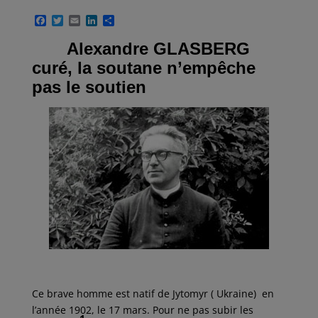
F
T
E
L
P
a
w
m
i
a
c
i
a
n
r
Alexandre GLASBERG
e
t
i
k
t
curé, la soutane n’empêche
b
t
l
e
a
o
e
d
g
pas le soutien
o
r
I
e
k
n
r
Ce brave homme est natif de Jytomyr ( Ukraine) en
l’année 1902, le 17 mars. Pour ne pas subir les