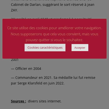
Cabinet de Darlan, suggérant le sort réservé à jean
ZAY.
3°) arrêté en avril 1948 et condamné à perpétuité
puis libéré 2 ans plus tard ! !.
Ce site utilise des cookies pour améliorer votre navigation.
Nous supposerons que cela vous convient, mais vous
4°) c’est la profanation du cimetière juif de
Carpentras le 8 mai 1990 qui sera l’élément
pouvez quitter si vous le souhaitez.
déclencheur de la décision d’Hélène.
Cookies caractéristiques
Accepter
Distinctions
: — Chevalier de la Légion d’Honneur
2001
— Officier en 2004
— Commandeur en 2021. Sa médaille lui fut remise
par Serge Klarsfeld en juin 2022.
Sources :
divers sites internet.