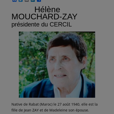
a
w
m
i
a
Hélène
c
i
a
n
r
e
t
i
k
t
MOUCHARD-ZAY
b
t
l
e
a
o
e
d
g
présidente du CERCIL
o
r
I
e
k
n
r
Native de Rabat (Maroc) le 27 août 1940, elle est la
fille de Jean ZAY et de Madeleine son épouse.