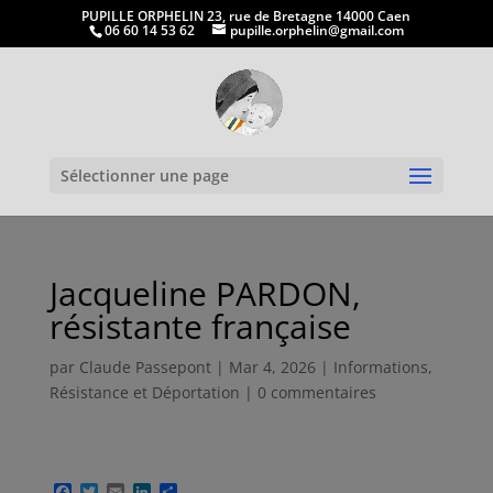
PUPILLE ORPHELIN 23, rue de Bretagne 14000 Caen
06 60 14 53 62
pupille.orphelin@gmail.com
Ouvrir la
Sélectionner une page
Jacqueline PARDON,
résistante française
par
Claude Passepont
|
Mar 4, 2026
|
Informations
,
Résistance et Déportation
|
0 commentaires
F
T
E
L
P