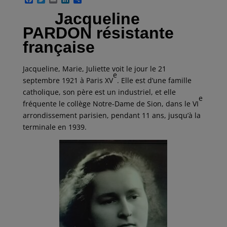
a
w
m
i
a
Jacqueline
c
i
a
n
r
e
t
i
k
t
PARDON résistante
b
t
l
e
a
o
e
d
g
française
o
r
I
e
k
n
r
Jacqueline, Marie, Juliette voit le jour le 21
e
septembre 1921 à Paris XV
. Elle est d’une famille
catholique, son père est un industriel, et elle
e
fréquente le collège Notre-Dame de Sion, dans le VI
arrondissement parisien, pendant 11 ans, jusqu’à la
terminale en 1939.