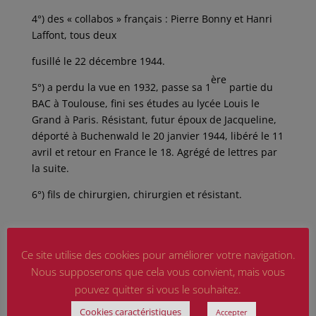
4°) des « collabos » français : Pierre Bonny et Hanri
Laffont, tous deux
fusillé le 22 décembre 1944.
ère
5°) a perdu la vue en 1932, passe sa 1
partie du
BAC à Toulouse, fini ses études au lycée Louis le
Grand à Paris. Résistant, futur époux de Jacqueline,
déporté à Buchenwald le 20 janvier 1944, libéré le 11
avril et retour en France le 18. Agrégé de lettres par
la suite.
6°) fils de chirurgien, chirurgien et résistant.
Sources :
divers sites internet.
Ce site utilise des cookies pour améliorer votre navigation.
Nous supposerons que cela vous convient, mais vous
pouvez quitter si vous le souhaitez.
Cookies caractéristiques
Accepter