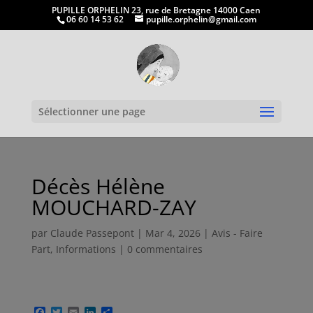
PUPILLE ORPHELIN 23, rue de Bretagne 14000 Caen
06 60 14 53 62
pupille.orphelin@gmail.com
Ouvrir la
Sélectionner une page
Décès Hélène
MOUCHARD-ZAY
par
Claude Passepont
|
Mar 4, 2026
|
Avis - Faire
Part
,
Informations
|
0 commentaires
F
T
E
L
P