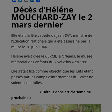
a
w
m
i
a
Décès d’Héléne
c
i
a
n
r
e
t
i
k
t
MOUCHARD-ZAY le 2
b
t
l
e
a
o
e
d
g
mars dernier
o
r
I
e
k
n
r
Elle était la fille cadette de Jean ZAY, ministre de
l’Éducation Nationale qui a été assassiné par la
milice le 20 juin 1944.
Héléne avait créé le CERCIL, à Orléans, le musée
mémorial des enfants du « Vel d’hiv » en 1991.
Elle s’était fixé comme objectif que les Juifs étant
passés par les camps d’internement du Loiret ne
soient pas oubliés.
( Détails dans article semaine
prochaine.)