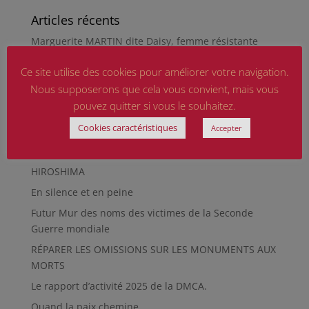
Articles récents
Marguerite MARTIN dite Daisy, femme résistante
Hommage aux sapeurs-pompiers d’hier et
Ce site utilise des cookies pour améliorer votre navigation.
d’aujourd’hui
Nous supposerons que cela vous convient, mais vous
Qu’est-ce qu’était le Sentier des Passeurs, durant la
pouvez quitter si vous le souhaitez.
Seconde Guerre mondiale, à Moussey ?
Cookies caractéristiques
Accepter
La revue « Entre les lignes » éditée par l’équipe du
musée de Besançon
HIROSHIMA
En silence et en peine
Futur Mur des noms des victimes de la Seconde
Guerre mondiale
RÉPARER LES OMISSIONS SUR LES MONUMENTS AUX
MORTS
Le rapport d’activité 2025 de la DMCA.
Quand la paix chemine