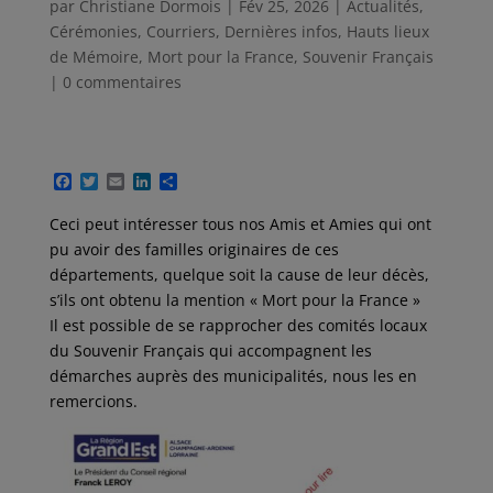
par
Christiane Dormois
|
Fév 25, 2026
|
Actualités
,
Cérémonies
,
Courriers
,
Dernières infos
,
Hauts lieux
de Mémoire
,
Mort pour la France
,
Souvenir Français
|
0 commentaires
F
T
E
L
P
a
w
m
i
a
c
i
a
n
r
Ceci peut intéresser tous nos Amis et Amies qui ont
e
t
i
k
t
pu avoir des familles originaires de ces
b
t
l
e
a
o
e
d
g
départements, quelque soit la cause de leur décès,
o
r
I
e
s’ils ont obtenu la mention « Mort pour la France »
k
n
r
Il est possible de se rapprocher des comités locaux
du Souvenir Français qui accompagnent les
démarches auprès des municipalités, nous les en
remercions.