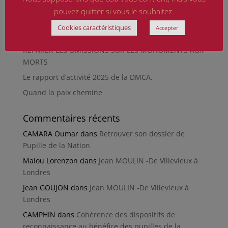
En silence et en peine
pouvez quitter si vous le souhaitez.
Futur Mur des noms des victimes de la Seconde
Cookies caractéristiques
Accepter
Guerre mondiale
RÉPARER LES OMISSIONS SUR LES MONUMENTS AUX
MORTS
Le rapport d’activité 2025 de la DMCA.
Quand la paix chemine
Commentaires récents
CAMARA Oumar
dans
Retrouver son dossier de
Pupille de la Nation
Malou Lorenzon
dans
Jean MOULIN -De Villevieux à
Londres
Jean GOUJON
dans
Jean MOULIN -De Villevieux à
Londres
CAMPHIN
dans
Cohérence des dispositifs de
reconnaissance au bénéfice des pupilles de la