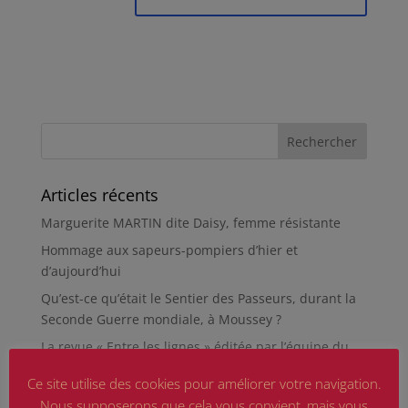
Articles récents
Marguerite MARTIN dite Daisy, femme résistante
Hommage aux sapeurs-pompiers d’hier et
d’aujourd’hui
Qu’est-ce qu’était le Sentier des Passeurs, durant la
Seconde Guerre mondiale, à Moussey ?
La revue « Entre les lignes » éditée par l’équipe du
musée de Besançon
Ce site utilise des cookies pour améliorer votre navigation.
HIROSHIMA
Nous supposerons que cela vous convient, mais vous