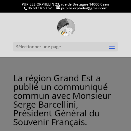
PUPILLE ORPHELIN 23, rue de Bretagne 14000 Caen
06 60 14 53 62
pupille.orphelin@gmail.com
Ouvrir la
Sélectionner une page
La région Grand Est a
publié un communiqué
commun avec Monsieur
Serge Barcellini,
Président Général du
Souvenir Français.