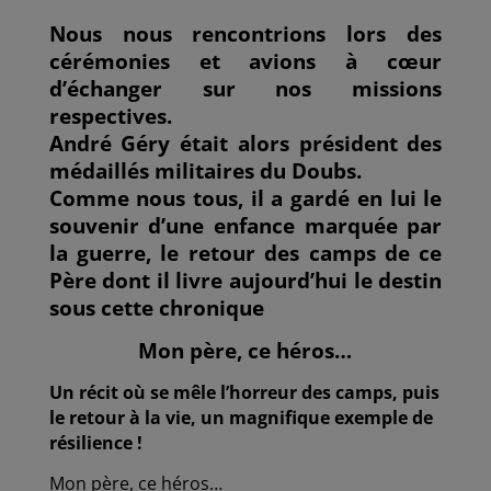
a
w
m
i
a
c
i
a
n
r
Nous nous rencontrions lors des
e
t
i
k
t
cérémonies et avions à cœur
b
t
l
e
a
o
e
d
g
d’échanger sur nos missions
o
r
I
e
respectives.
k
n
r
André Géry était alors président des
médaillés militaires du Doubs.
Comme nous tous, il a gardé en lui le
souvenir d’une enfance marquée par
la guerre, le retour des camps de ce
Père dont il livre aujourd’hui le destin
sous cette chronique
Mon père, ce héros…
Un récit où se mêle l’horreur des camps, puis
le retour à la vie, un magnifique exemple de
résilience !
Mon père, ce héros…