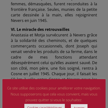
femmes, démasquées, furent reconduites à la
frontière française. Seules, munies de la petite
carte dessinée à la main, elles rejoignirent
Nevers en juin 1945.
VI. Le miracle des retrouvailles
Anastasia et Motja survécurent à Nevers grâce
à la solidarité des cheminots, et de quelques
commerçants occasionnels, dont Joseph qui
venait vendre les produits de sa ferme, dans le
cadre de mes fonctions attendant
désespérément celui qu’elles avaient sauvé. De
son côté, mon père, une fois soigné, rentra à
Cosne en juillet 1945. Chaque jour, il faisait les
60 km à vélo entre Cosne et Nevers pour les
chercher.
Ce site utilise des cookies pour améliorer votre navigation.
L’improbable se produisit un matin de juillet : le
Nous supposerons que cela vous convient, mais vous
trio fut reformé.
pouvez quitter si vous le souhaitez.
• Anastasia resta avec Joseph, qui devint son
mari.
Cookies caractéristiques
Accepter