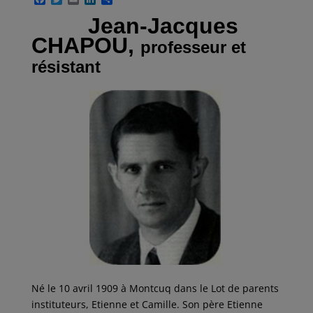
a
w
m
i
a
Jean-Jacques
c
i
a
n
r
e
t
i
k
t
CHAPOU,
b
t
l
e
a
professeur et
o
e
d
g
résistant
o
r
I
e
k
n
r
Né le 10 avril 1909 à Montcuq dans le Lot de parents
instituteurs, Etienne et Camille. Son père Etienne