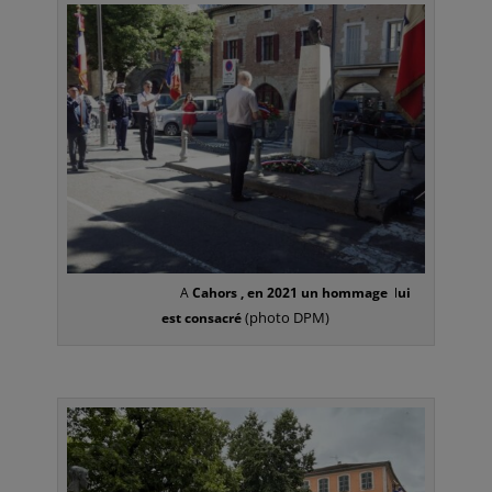
A
Cahors , en 2021 un hommage
l
ui
(photo DPM)
est consacré