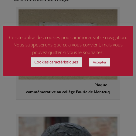
Ce site utilise des cookies pour améliorer votre navigation.
Nous supposerons que cela vous convient, mais vous
pouvez quitter si vous le souhaitez.
Cookies caractéristiques
Accepter
Plaque
commémorative au collège Faurie de Montcuq