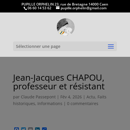
PUPILLE ORPHELIN 23, rue de Bretagne 14000 Caen
06 60 14 53 62
pupille.orphelin@gmail.com
Ouvrir la
Sélectionner une page
Jean-Jacques CHAPOU,
professeur et résistant
par
Claude Passepont
|
Fév 4, 2026
|
Actu
,
Faits
historiques
,
Informations
|
0 commentaires
F
T
E
L
P