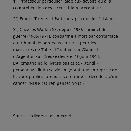
1°) Professeur particulier, aide aux devoirs ou à la
compréhension des leçons, idem précepteur.
2°)
F
rancs-
T
ireurs et
P
artisans, groupe de résistance.
3°) Chez les Waffen SS, depuis 1935 criminel de
guerre (1905/1971), condamné à mort par contumace
au tribunal de Bordeaux en 1953, pour les
massacres de Tulle, d’Oradour sur Glane et
d’Argenton sur Creuse des 9 et 10 juin 1944.
L’Allemagne ne le livrera pas et ce « gentil »
personnage finira sa vie en gérant une entreprise de
travaux publics, prendra sa retraite et décédera d’un
cancer. (NDLR : Qu’en pensez-vous ?).
Sources :
divers sites internet.