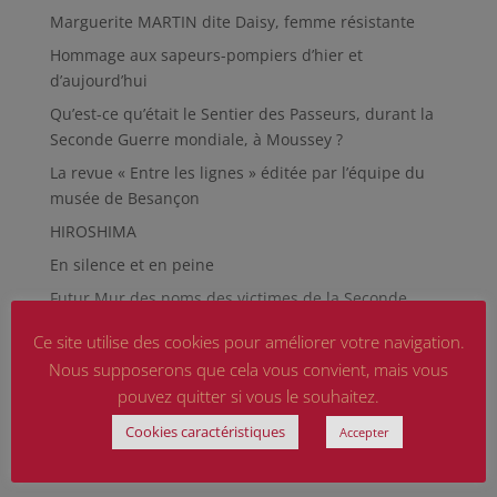
Marguerite MARTIN dite Daisy, femme résistante
Hommage aux sapeurs-pompiers d’hier et
d’aujourd’hui
Qu’est-ce qu’était le Sentier des Passeurs, durant la
Seconde Guerre mondiale, à Moussey ?
La revue « Entre les lignes » éditée par l’équipe du
musée de Besançon
HIROSHIMA
En silence et en peine
Futur Mur des noms des victimes de la Seconde
Guerre mondiale
Ce site utilise des cookies pour améliorer votre navigation.
RÉPARER LES OMISSIONS SUR LES MONUMENTS AUX
Nous supposerons que cela vous convient, mais vous
MORTS
pouvez quitter si vous le souhaitez.
Le rapport d’activité 2025 de la DMCA.
Cookies caractéristiques
Accepter
Quand la paix chemine