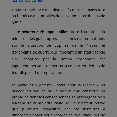
a
w
m
i
a
c
i
a
n
r
Objet : Cohérence des dispositifs de reconnaissance
e
t
i
k
t
au bénéfice des pupilles de la Nation et orphelins de
b
t
l
e
a
o
e
d
g
guerre
o
r
I
e
k
n
r
le sénateur Philippe Folliot
attire l’attention du
ministre délégué auprès des anciens combattants
sur la situation de pupilles de la Nation et
d’orphelins de guerre qui, relevant d’un statut fondé
sur l’adoption par la Nation prononcée par
jugement, peuvent demeurer à ce jour en dehors de
tout dispositif de réparation.
La perte d’un parent « mort pour la France » ou
décédé au service de la République constitue un
préjudice dont les conséquences se prolongent bien
au-delà de la majorité civile. M. le sénateur relève
que plusieurs dispositifs ont été instaurés à
différentes dates pour réparer ce préjudice lors de