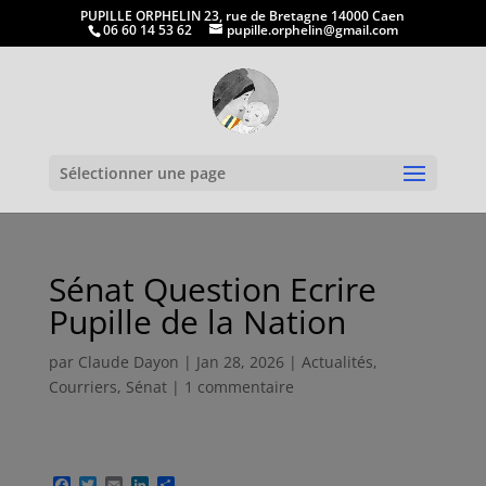
PUPILLE ORPHELIN 23, rue de Bretagne 14000 Caen
06 60 14 53 62
pupille.orphelin@gmail.com
Ouvrir la
Sélectionner une page
Sénat Question Ecrire
Pupille de la Nation
par
Claude Dayon
|
Jan 28, 2026
|
Actualités
,
Courriers
,
Sénat
|
1 commentaire
F
T
E
L
P