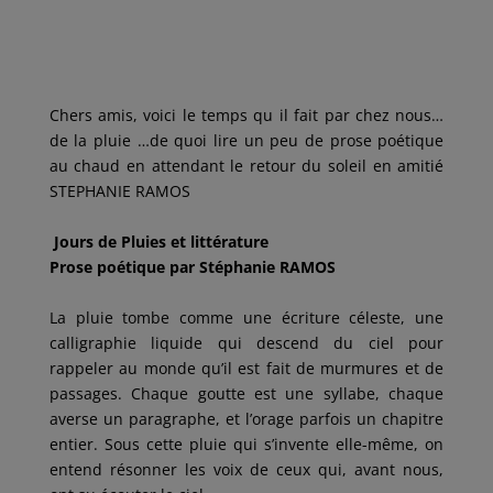
a
w
m
i
a
c
i
a
n
r
e
t
i
k
t
b
t
l
e
a
o
e
d
g
o
r
I
e
k
n
r
Chers amis, voici le temps qu il fait par chez nous…
de la pluie …de quoi lire un peu de prose poétique
au chaud en attendant le retour du soleil en amitié
STEPHANIE RAMOS
Jours de Pluies et littérature
Prose poétique par Stéphanie RAMOS
La pluie tombe comme une écriture céleste, une
calligraphie liquide qui descend du ciel pour
rappeler au monde qu’il est fait de murmures et de
passages. Chaque goutte est une syllabe, chaque
averse un paragraphe, et l’orage parfois un chapitre
entier. Sous cette pluie qui s’invente elle-même, on
entend résonner les voix de ceux qui, avant nous,