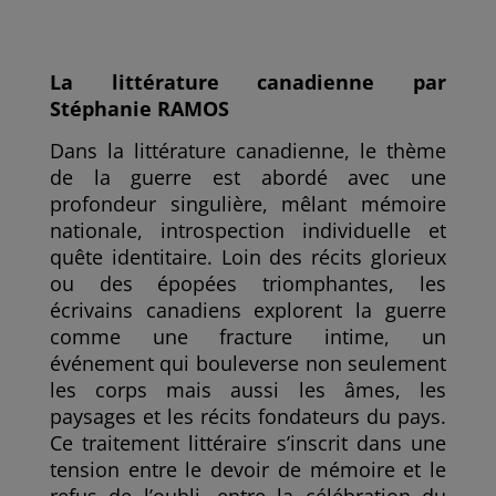
e
t
i
k
t
b
t
l
e
a
o
e
d
g
o
r
I
e
k
n
r
La littérature canadienne par
Stéphanie RAMOS
Dans la littérature canadienne, le thème
de la guerre est abordé avec une
profondeur singulière, mêlant mémoire
nationale, introspection individuelle et
quête identitaire. Loin des récits glorieux
ou des épopées triomphantes, les
écrivains canadiens explorent la guerre
comme une fracture intime, un
événement qui bouleverse non seulement
les corps mais aussi les âmes, les
paysages et les récits fondateurs du pays.
Ce traitement littéraire s’inscrit dans une
tension entre le devoir de mémoire et le