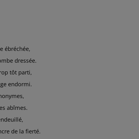
ire ébréchée,
tombe dressée.
rop tôt parti,
age endormi.
 anonymes,
es abîmes.
endeuillé,
re de la fierté.