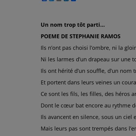
a
w
m
i
a
c
i
a
n
r
e
t
i
k
t
b
t
l
e
a
o
e
d
g
Un nom trop tôt parti…
o
r
I
e
k
n
r
POEME DE STEPHANIE RAMOS
Ils n’ont pas choisi l’ombre, ni la glo
Ni les larmes d’un drapeau sur une 
Ils ont hérité d’un souffle, d’un nom t
Et portent dans leurs veines un cour
Ce sont les fils, les filles, des héros
Dont le cœur bat encore au rythme d
Ils avancent en silence, sous un ciel 
Mais leurs pas sont trempés dans l’enc