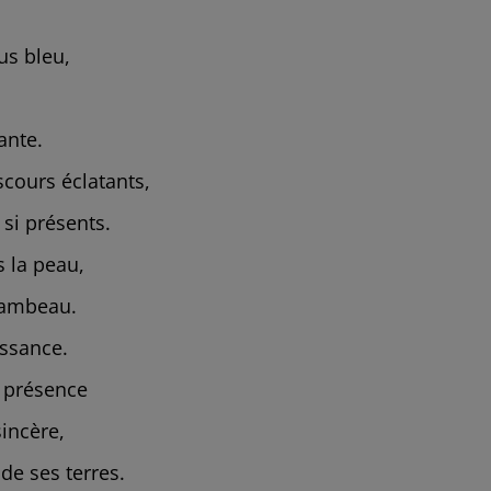
s bleu,
ante.
cours éclatants,
 si présents.
s la peau,
lambeau.
issance.
a présence
incère,
de ses terres.