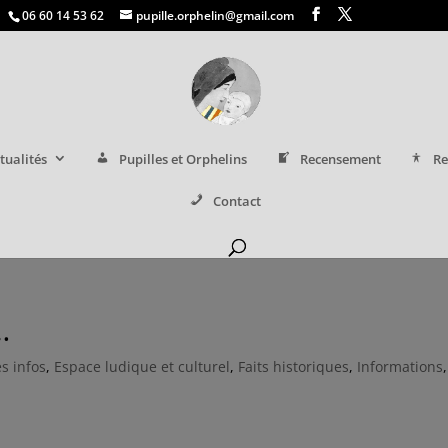
06 60 14 53 62
pupille.orphelin@gmail.com
tualités
Pupilles et Orphelins
Recensement
Re
Contact
…
s infos
,
Espace ludique et culturel
,
Faits historiques
,
Informations
,