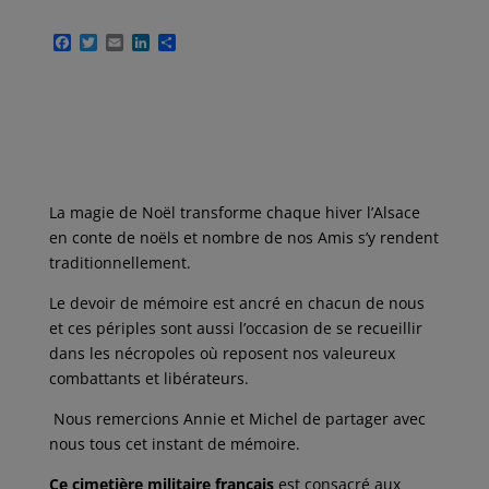
F
T
E
L
P
a
w
m
i
a
c
i
a
n
r
e
t
i
k
t
b
t
l
e
a
o
e
d
g
o
r
I
e
k
n
r
La magie de Noël transforme chaque hiver l’Alsace
en conte de noëls et nombre de nos Amis s’y rendent
traditionnellement.
Le devoir de mémoire est ancré en chacun de nous
et ces périples sont aussi l’occasion de se recueillir
dans les nécropoles où reposent nos valeureux
combattants et libérateurs.
Nous remercions Annie et Michel de partager avec
nous tous cet instant de mémoire.
Ce cimetière militaire français
est consacré aux