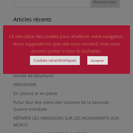
Articles récents
Marguerite MARTIN dite Daisy, femme résistante
Ce site utilise des cookies pour améliorer votre navigation.
Hommage aux sapeurs-pompiers d’hier et
Nous supposerons que cela vous convient, mais vous
d’aujourd’hui
pouvez quitter si vous le souhaitez.
Qu’est-ce qu’était le Sentier des Passeurs, durant la
Seconde Guerre mondiale, à Moussey ?
Cookies caractéristiques
Accepter
La revue « Entre les lignes » éditée par l’équipe du
musée de Besançon
HIROSHIMA
En silence et en peine
Futur Mur des noms des victimes de la Seconde
Guerre mondiale
RÉPARER LES OMISSIONS SUR LES MONUMENTS AUX
MORTS