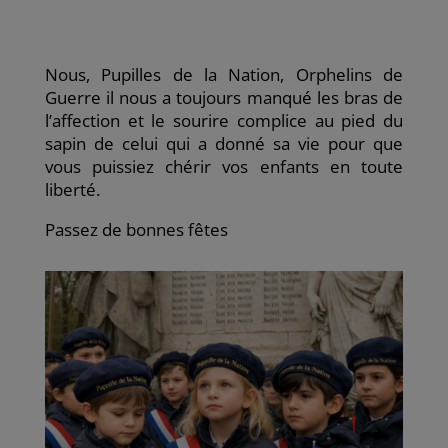
e
t
i
k
t
b
t
l
e
a
o
e
d
g
o
r
I
e
k
n
r
Nous, Pupilles de la Nation, Orphelins de
Guerre il nous a toujours manqué les bras de
l’affection et le sourire complice au pied du
sapin de celui qui a donné sa vie pour que
vous puissiez chérir vos enfants en toute
liberté.
Passez de bonnes fêtes