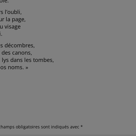
olé.
s l’oubli,
ur la page,
du visage
i.
les décombres,
 des canons,
 lys dans les tombes,
 nos noms. »
champs obligatoires sont indiqués avec
*