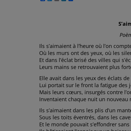
a
w
m
i
a
c
i
a
n
r
e
t
i
k
t
b
t
l
e
a
o
e
d
g
S’ai
o
r
I
e
k
n
r
Poè
Ils s’aimaient à l’heure où l’on compt
Où les murs ont des yeux, où les sile
Et dans l’éclat brisé des villes qui s’é
Leurs mains se retrouvaient plus fort
Elle avait dans les yeux des éclats de
Lui portait sur le front la fatigue des 
Mais leurs cœurs, insurgés contre l’o
Inventaient chaque nuit un nouveau
Ils s’aimaient dans les plis d’un man
Sous les toits éventrés, dans les cav
Et le monde pouvait s’effondrer sans