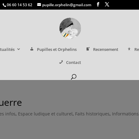
06 60 14 53 62
pupille.orphelin@gmail.com
tualités
Pupilles et Orphelins
Recensement
Re
Contact
uerre
es infos
,
Espace ludique et culturel
,
Faits historiques
,
Informations