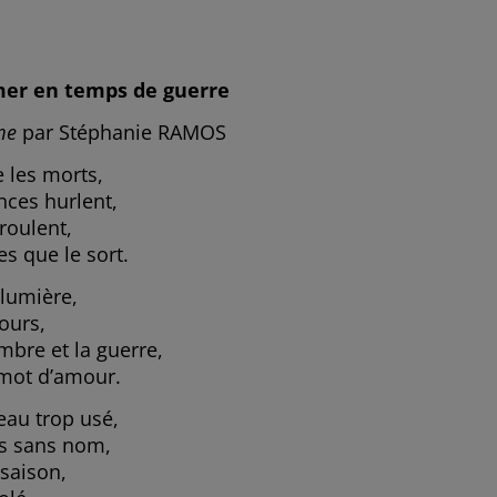
mer en temps de guerre
me
par Stéphanie RAMOS
e les morts,
nces hurlent,
croulent,
es que le sort.
 lumière,
jours,
mbre et la guerre,
 mot d’amour.
teau trop usé,
es sans nom,
 saison,