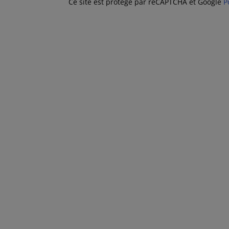
Ce site est protégé par reCAPTCHA et Google
P