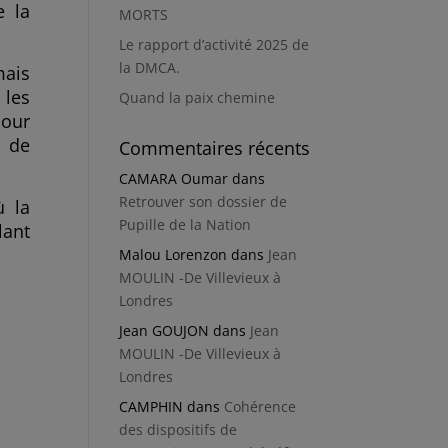
e la
MORTS
Le rapport d’activité 2025 de
la DMCA.
mais
 les
Quand la paix chemine
pour
t de
Commentaires récents
CAMARA Oumar
dans
Retrouver son dossier de
ù la
Pupille de la Nation
lant
Malou Lorenzon
dans
Jean
MOULIN -De Villevieux à
Londres
Jean GOUJON
dans
Jean
MOULIN -De Villevieux à
Londres
CAMPHIN
dans
Cohérence
des dispositifs de