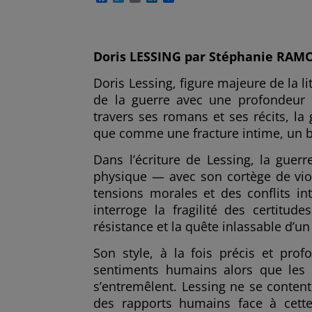
a
w
m
i
a
c
i
a
n
r
e
t
i
k
t
b
t
l
e
a
o
e
d
g
Doris LESSING par Stéphanie RAM
o
r
I
e
k
n
r
Doris Lessing, figure majeure de la l
de la guerre avec une profondeur q
travers ses romans et ses récits, 
que comme une fracture intime, un 
Dans l’écriture de Lessing, la guer
physique — avec son cortège de vio
tensions morales et des conflits int
interroge la fragilité des certitude
résistance et la quête inlassable d’u
Son style, à la fois précis et pro
sentiments humains alors que les va
s’entremêlent. Lessing ne se content
des rapports humains face à cette