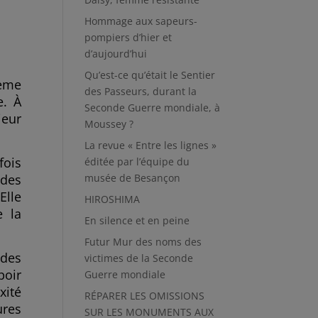
Hommage aux sapeurs-
pompiers d’hier et
d’aujourd’hui
Qu’est-ce qu’était le Sentier
hème
des Passeurs, durant la
e. À
Seconde Guerre mondiale, à
ieur
Moussey ?
La revue « Entre les lignes »
fois
éditée par l’équipe du
musée de Besançon
 des
Elle
HIROSHIMA
e la
En silence et en peine
Futur Mur des noms des
 des
victimes de la Seconde
poir
Guerre mondiale
xité
RÉPARER LES OMISSIONS
ures
SUR LES MONUMENTS AUX