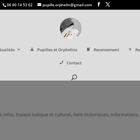
06 60 14 53 62
pupille.orphelin@gmail.com
tualités
Pupilles et Orphelins
Recensement
Re
Contact
s infos
,
Espace ludique et culturel
,
Faits historiques
,
Informations
,