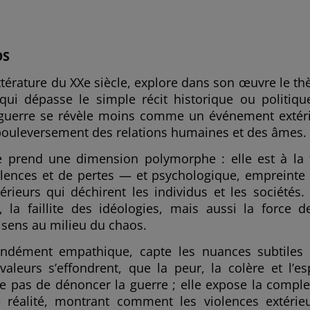
OS
ittérature du XXe siècle, explore dans son œuvre le t
ui dépasse le simple récit historique ou politiqu
la guerre se révèle moins comme un événement extér
bouleversement des relations humaines et des âmes.
re prend une dimension polymorphe : elle est à la 
lences et de pertes — et psychologique, empreinte
érieurs qui déchirent les individus et les sociétés. 
s, la faillite des idéologies, mais aussi la force d
n sens au milieu du chaos.
fondément empathique, capte les nuances subtiles
leurs s’effondrent, que la peur, la colère et l’es
e pas de dénoncer la guerre ; elle expose la comple
 réalité, montrant comment les violences extérie