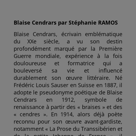
e
t
i
k
t
b
t
l
e
a
o
e
d
g
o
r
I
e
k
n
r
Blaise Cendrars par Stéphanie RAMOS
Blaise Cendrars, écrivain emblématique
du XXe siècle, a vu son destin
profondément marqué par la Première
Guerre mondiale, expérience à la fois
douloureuse et formatrice qui a
bouleversé sa vie et influencé
durablement son œuvre littéraire. Né
Frédéric Louis Sauser en Suisse en 1887, il
adopte le pseudonyme poétique de Blaise
Cendrars en 1912, symbole de
renaissance à partir des « braises » et des
« cendres ». En 1914, alors déjà poète
reconnu pour son œuvre avant-gardiste,
notamment « La Prose du Transsibérien et