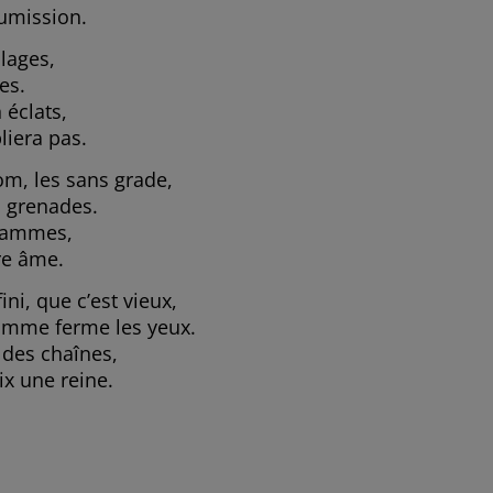
oumission.
llages,
es.
 éclats,
liera pas.
m, les sans grade,
s grenades.
 flammes,
tre âme.
ini, que c’est vieux,
omme ferme les yeux.
e des chaînes,
ix une reine.