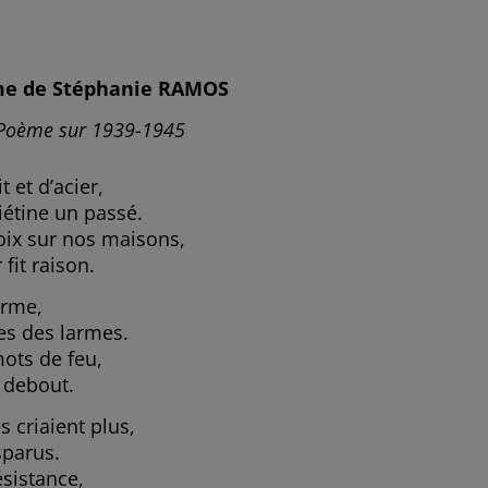
e de Stéphanie RAMOS
Poème sur 1939-1945
 et d’acier,
iétine un passé.
roix sur nos maisons,
fit raison.
arme,
es des larmes.
mots de feu,
s debout.
s criaient plus,
sparus.
ésistance,