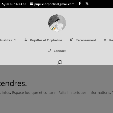
06 60 14 53 62
pupille.orphelin@gmail.com
tualités
Pupilles et Orphelins
Recensement
Re
Contact
cendres.
 infos
,
Espace ludique et culturel
,
Faits historiques
,
Informations
,