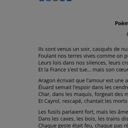
a
w
m
i
a
c
i
a
n
r
e
t
i
k
t
b
t
l
e
a
o
e
d
g
Poèm
o
r
I
e
k
n
r
Ils sont venus un soir, casqués de nuit
Foulant nos terres vives comme on p
Leurs lois dans nos silences, leurs c
Et la France s’est tue… mais son cœur 
Aragon écrivait que l’amour est une 
Éluard semait l’espoir dans les cendr
Char, dans les maquis, forgeait des 
Et Cayrol, rescapé, chantait les mort
Les fusils parlaient fort, mais les âme
Dans les caves, les bois, les trains di
Chaque geste était feu, chaque pas r