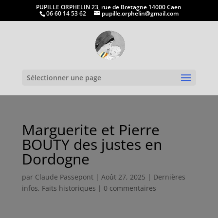
PUPILLE ORPHELIN 23, rue de Bretagne 14000 Caen
06 60 14 53 62
pupille.orphelin@gmail.com
Ouvrir la
Sélectionner une page
Marguerite et Pierre
BOUTY des justes en
Dordogne
par
Claude Passepont
|
Août 27, 2025
|
Dernières
infos
,
Faits historiques
|
0 commentaires