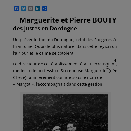
F
T
E
L
P
a
w
m
i
a
c
i
a
n
r
Marguerite et Pierre BOUTY
e
t
i
k
t
b
t
l
e
a
des Justes en Dordogne
o
e
d
g
o
r
I
e
Un préventorium en Dordogne, celui des Fougères à
k
n
r
Brantôme. Quoi de plus naturel dans cette région où
l’air pur et le calme se côtoient.
1
Le directeur de cet établissement était Pierre Bouty
,
2
médecin de profession. Son épouse Marguerite
(née
Chéze) familièrement connue sous le nom de
« Margot », l’accompagnait dans cette gestion.