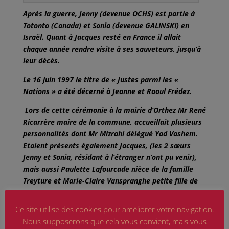
Après la guerre, Jenny (devenue OCHS) est partie à
Totonto (Canada) et Sonia (devenue GALINSKI) en
Israël. Quant à Jacques resté en France il allait
chaque année rendre visite à ses sauveteurs, jusqu’à
leur décès.
Le 16 juin 1997
le titre de « Justes parmi les «
Nations » a été décerné à Jeanne et Raoul Frédez.
Lors de cette cérémonie à la mairie d’Orthez Mr René
Ricarrère maire de la commune, accueillait plusieurs
personnalités dont Mr Mizrahi délégué Yad Vashem.
Etaient présents également Jacques, (les 2 sœurs
Jenny et Sonia, résidant à l’étranger n’ont pu venir),
mais aussi Paulette Lafourcade nièce de la famille
Treyture et Marie-Claire Vanspranghe petite fille de
Jeanne et Raoul. Après une allocution retraçant le
2
rôle de Yad Vashem
et celui joué par nos béarnais, le
Ce site utilise des cookies pour améliorer votre navigation.
titre de « Justes parmi les Nations » fut décerné à
Nous supposerons que cela vous convient, mais vous
titre posthume à Jeanne et Raoul FRÉDEZ, diplôme