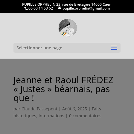
PUPILLE ORPHELIN 23, rue de Bretagne 14000 Caen
06 60 14 53 62
pupille.orphelin@gmail.com
Ouvrir la
Sélectionner une page
Jeanne et Raoul FRÉDEZ
« Justes » béarnais, pas
que !
par
Claude Passepont
|
Août 6, 2025
|
Faits
historiques
,
Informations
|
0 commentaires