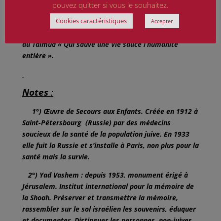
pouvez quitter si vous le souhaitez.
d’honneur et médaille remis à Marie-Claire leur
Cookies caractéristiques
petite-fille. L’émotion de Jacques fut intense et
Accepter
difficile à contenir. A était prononcé la rituelle phrase
du Talmud « Qui sauve une Vie sauce l’humanité
entière ».
Notes
:
1°) Œuvre de Secours aux Enfants. Créée en 1912 à
Saint-Pétersbourg (Russie) par des médecins
soucieux de la santé de la population juive. En 1933
elle fuit la Russie et s’installe à Paris, non plus pour la
santé mais la survie.
2°) Yad Vashem : depuis 1953, monument érigé à
Jérusalem. Institut international pour la mémoire de
la Shoah. Préserver et transmettre la mémoire,
rassembler sur le sol israélien les souvenirs, éduquer
et documenter. Distinguer les personnes, non-juives,