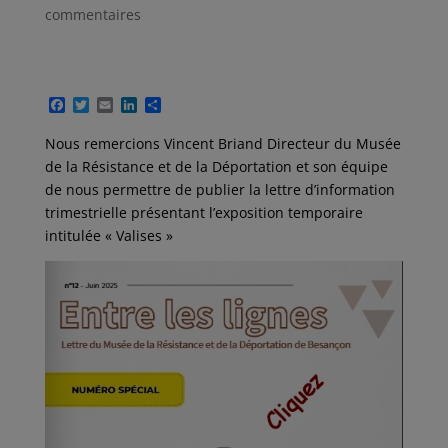
commentaires
F
T
E
L
P
a
w
m
i
a
c
i
a
n
r
Nous remercions Vincent Briand Directeur du Musée
e
t
i
k
t
de la Résistance et de la Déportation et son équipe
b
t
l
e
a
o
e
d
g
de nous permettre de publier la lettre d’information
o
r
I
e
trimestrielle présentant l’exposition temporaire
k
n
r
intitulée « Valises »