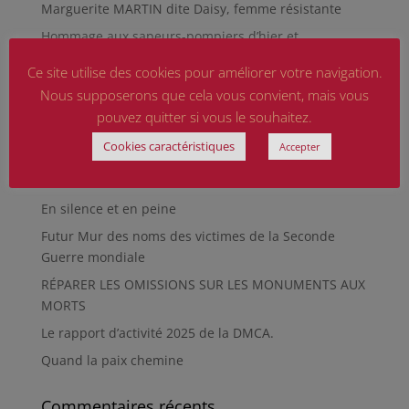
Marguerite MARTIN dite Daisy, femme résistante
Hommage aux sapeurs-pompiers d’hier et
d’aujourd’hui
Ce site utilise des cookies pour améliorer votre navigation.
Qu’est-ce qu’était le Sentier des Passeurs, durant la
Nous supposerons que cela vous convient, mais vous
Seconde Guerre mondiale, à Moussey ?
pouvez quitter si vous le souhaitez.
La revue « Entre les lignes » éditée par l’équipe du
Cookies caractéristiques
Accepter
musée de Besançon
HIROSHIMA
En silence et en peine
Futur Mur des noms des victimes de la Seconde
Guerre mondiale
RÉPARER LES OMISSIONS SUR LES MONUMENTS AUX
MORTS
Le rapport d’activité 2025 de la DMCA.
Quand la paix chemine
Commentaires récents