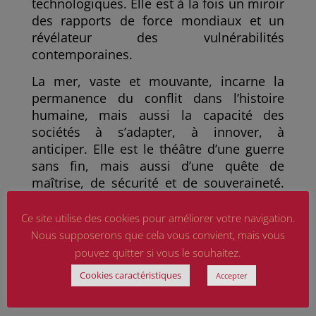
technologiques. Elle est à la fois un miroir
des rapports de force mondiaux et un
révélateur des vulnérabilités
contemporaines.
La mer, vaste et mouvante, incarne la
permanence du conflit dans l’histoire
humaine, mais aussi la capacité des
sociétés à s’adapter, à innover, à
anticiper. Elle est le théâtre d’une guerre
sans fin, mais aussi d’une quête de
maîtrise, de sécurité et de souveraineté.
Dans ses profondeurs comme à sa
surface, elle porte les traces des luttes
Ce site utilise des cookies pour améliorer votre navigation.
passées et les promesses — ou les
Nous supposerons que cela vous convient, mais vous
menaces — des conflits à venir.
pouvez quitter si vous le souhaitez.
Cookies caractéristiques
Accepter