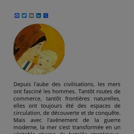
F
T
E
L
P
a
w
m
i
a
c
i
a
n
r
e
t
i
k
t
b
t
l
e
a
o
e
d
g
o
r
I
e
k
n
r
Depuis l’aube des civilisations, les mers
ont fasciné les hommes. Tantôt routes de
commerce, tantôt frontières naturelles,
elles ont toujours été des espaces de
circulation, de découverte et de conquête.
Mais avec l’avènement de la guerre
moderne, la mer s’est transformée en un