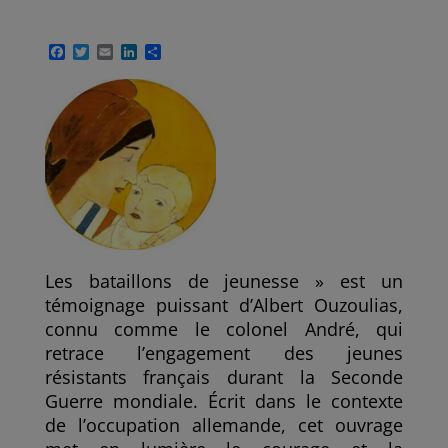
F
T
E
L
P
a
w
m
i
a
c
i
a
n
r
e
t
i
k
t
b
t
l
e
a
o
e
d
g
o
r
I
e
k
n
r
Les bataillons de jeunesse » est un
témoignage puissant d’Albert Ouzoulias,
connu comme le colonel André, qui
retrace l’engagement des jeunes
résistants français durant la Seconde
Guerre mondiale. Écrit dans le contexte
de l’occupation allemande, cet ouvrage