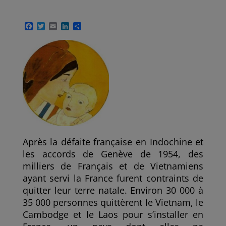
F
T
E
L
P
a
w
m
i
a
c
i
a
n
r
e
t
i
k
t
b
t
l
e
a
o
e
d
g
o
r
I
e
k
n
r
Après la défaite française en Indochine et
les accords de Genève de 1954, des
milliers de Français et de Vietnamiens
ayant servi la France furent contraints de
quitter leur terre natale. Environ 30 000 à
35 000 personnes quittèrent le Vietnam, le
Cambodge et le Laos pour s’installer en