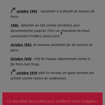
er
1
octobre 1945
: assistante à la faculté de sciences de
Paris.
1946
: détachée au CEA comme secrétaire, puis
documentaliste jusqu’en 1952 car révocation du Haut-
3
commissaire Frédéric Joliot-Curie.
Octobre 1952
, de nouveau assistante fac de sciences de
paris.
Octobre 1958
: chef de travaux département chimie à
fac Paris-Sud Orsay.
er
1
octobre 1976
enfin la retraite, en ayant terminé son
activité comme maitre de conférences.
1948
, mariage avec Francis Cohen avec qui elle aura 3
enfants.
Ce site utilise des cookies pour améliorer votre navigation.