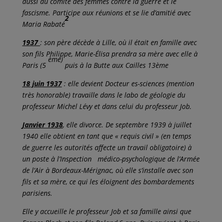
aussi au comité des femmes contre la guerre et le
fascisme. Participe aux réunions et se lie d’amitié avec
2
Maria Rabaté
1937
: son père décède à Lille, où il était en famille avec
son fils Philippe, Marie-Élisa prendra sa mère avec elle à
ème)
Paris (5
puis à la Butte aux Cailles 13ème
18 juin 1937
: elle devient Docteur es-sciences (mention
très honorable) travaille dans le labo de géologie du
professeur Michel Lévy et dans celui du professeur Job
.
Janvier 1938
, elle divorce. De septembre 1939 à juillet
1940 elle obtient en tant que « requis civil » (en temps
de guerre les autorités affecte un travail obligatoire) à
un poste à l’Inspection médico-psychologique de l’Armée
de l’Air à Bordeaux-Mérignac, où elle s’installe avec son
fils et sa mère, ce qui les éloignent des bombardements
parisiens.
Elle y accueille le professeur Job et sa famille ainsi que