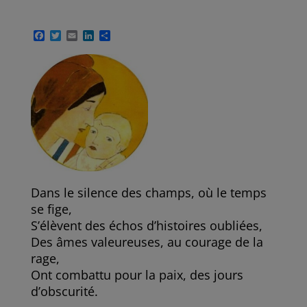
F
T
E
L
P
a
w
m
i
a
c
i
a
n
r
e
t
i
k
t
b
t
l
e
a
o
e
d
g
o
r
I
e
k
n
r
Dans le silence des champs, où le temps
se fige,
S’élèvent des échos d’histoires oubliées,
Des âmes valeureuses, au courage de la
rage,
Ont combattu pour la paix, des jours
d’obscurité.