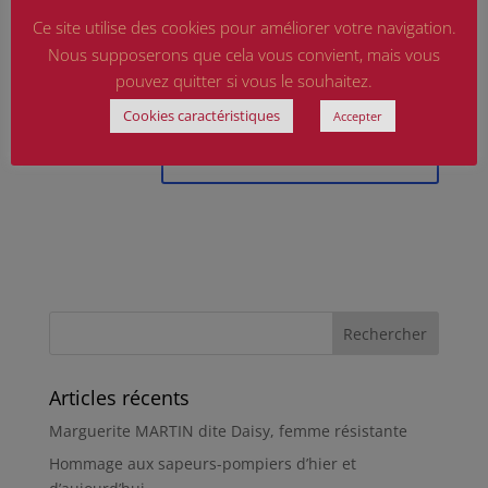
Ce site utilise des cookies pour améliorer votre navigation.
Ce site est protégé par reCAPTCHA et Google
Nous supposerons que cela vous convient, mais vous
Politique de confidentialité
et
Conditions d'utilisation
pouvez quitter si vous le souhaitez.
appliquer.
Cookies caractéristiques
Accepter
Articles récents
Marguerite MARTIN dite Daisy, femme résistante
Hommage aux sapeurs-pompiers d’hier et