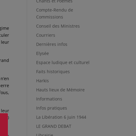
Chants et Poèmes
Compte-Rendu de
Commissions
Conseil des Ministres
égime
Courriers
culer
 leur
Dernières infos
Elysée
grand
Espace ludique et culturel
Faits historiques
 n’en
Harkis
uerre
Hauts lieux de Mémoire
fous,
Informations
Infos pratiques
 leur
La Libération 6 juin 1944
re 60
on.
LE GRAND DEBAT
Librairie
’à la