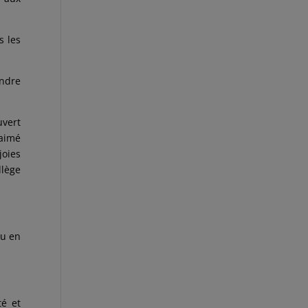
s les
andre
uvert
 aimé
joies
llège
ou en
té et