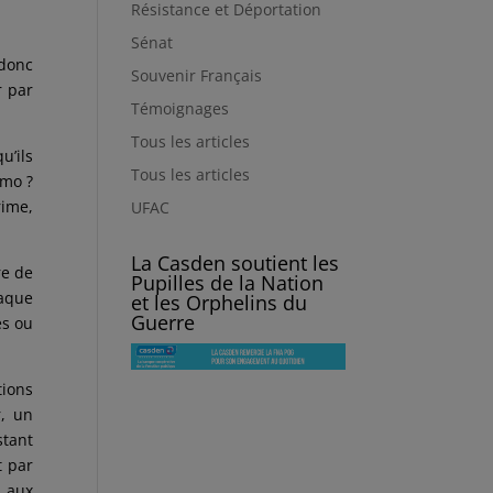
Résistance et Déportation
Sénat
 donc
Souvenir Français
r par
Témoignages
Tous les articles
u’ils
Tous les articles
omo ?
rime,
UFAC
La Casden soutient les
re de
Pupilles de la Nation
haque
et les Orphelins du
Guerre
es ou
tions
r, un
stant
t par
, aux