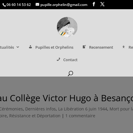
06 60 14 53 62
pupille.orphelin@gmail.com
tualités
Pupilles et Orphelins
Recensement
Re
Contact
u Collège Victor Hugo à Besanç
Cérémonies
,
Dernières infos
,
La Libération 6 juin 1944
,
Mort pour l
oire
,
Résistance et Déportation
|
1 commentaire