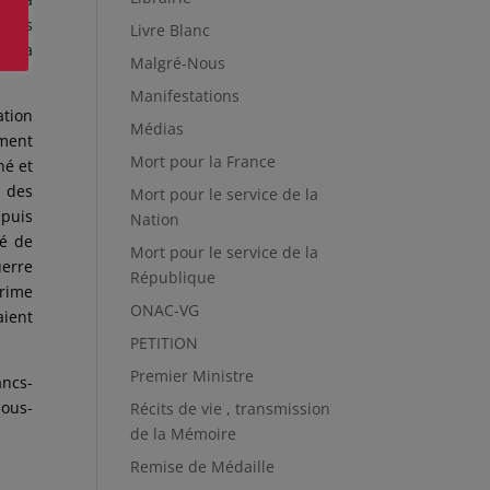
ntées
Livre Blanc
t, la
Malgré-Nous
Manifestations
ation
Médias
ement
Mort pour la France
né et
s des
Mort pour le service de la
 puis
Nation
hé de
Mort pour le service de la
uerre
République
crime
ONAC-VG
aient
PETITION
Premier Ministre
ancs-
sous-
Récits de vie , transmission
de la Mémoire
Remise de Médaille