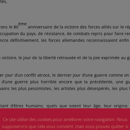
tés,
ème
ons le 80
anniversaire de la victoire des forces alliés sur le r
occupation du pays, de résistance, de combats repris pour faire re
incre définitivement, les forces allemandes reconnaissaient enfin
a victoire, le jour de la liberté retrouvée et de la joie exprimée au 
nier jour d’un conflit atroce, le dernier jour d’une guerre comme on
r d’une guerre plus horrible encore que la précédente, une g
ns les plus pessimistes, les artistes plus désespérés, les plus 
tant d’êtres humains, quels que soient leur âge, leur origine,
t pas capable de dénombrer précisément le nombre de victimes : ent
Ce site utilise des cookies pour améliorer votre navigation. Nous
nde majorité. Ces chiffres dépassent notre capacité de représentati
supposerons que cela vous convient, mais vous pouvez quitter si
tructions de par le monde, tant de villes bombardées, rasées jusqu