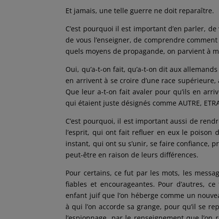
Et jamais, une telle guerre ne doit reparaître.
C’est pourquoi il est important d’en parler, de
de vous l’enseigner, de comprendre comment un
quels moyens de propagande, on parvient à mani
Oui, qu’a-t-on fait, qu’a-t-on dit aux allemands
en arrivent à se croire d’une race supérieure, à
Que leur a-t-on fait avaler pour qu’ils en ar
qui étaient juste désignés comme AUTRE, ETR
C’est pourquoi, il est important aussi de ren
l’esprit, qui ont fait refluer en eux le poiso
instant, qui ont su s’unir, se faire confiance
peut-être en raison de leurs différences.
Pour certains, ce fut par les mots, les messa
fiables et encourageantes. Pour d’autres, ce 
enfant juif que l’on héberge comme un nouveau
à qui l’on accorde sa grange, pour qu’il se re
l’espionnage, par le renseignement que l’on ré