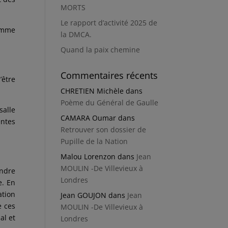
MORTS
Le rapport d’activité 2025 de
comme
la DMCA.
Quand la paix chemine
Commentaires récents
’être
CHRETIEN Michèle
dans
Poème du Général de Gaulle
salle
CAMARA Oumar
dans
entes
Retrouver son dossier de
Pupille de la Nation
Malou Lorenzon
dans
Jean
MOULIN -De Villevieux à
endre
Londres
e. En
ation
Jean GOUJON
dans
Jean
e ces
MOULIN -De Villevieux à
al et
Londres