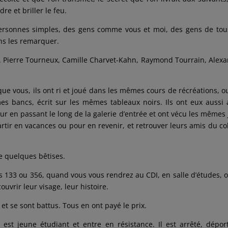
re et briller le feu.
 personnes simples, des gens comme vous et moi, des gens de tou
ans les remarquer.
s. Pierre Tourneux, Camille Charvet-Kahn, Raymond Tourrain, Alex
que vous, ils ont ri et joué dans les mêmes cours de récréations, o
es bancs, écrit sur les mêmes tableaux noirs. Ils ont eux aussi
ur en passant le long de la galerie d’entrée et ont vécu les mêmes 
artir en vacances ou pour en revenir, et retrouver leurs amis du co
e quelques bêtises.
 133 ou 356, quand vous vous rendrez au CDI, en salle d’études, 
vrir leur visage, leur histoire.
t se sont battus. Tous en ont payé le prix.
 est jeune étudiant et entre en résistance. Il est arrêté, dépor