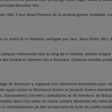
 principal Monsieur Fito.
 mai 1945, il leur disait l’horreur de la seconde guerre mondiale, 
 ce matin-là ni l’émotion partagée par tous. Nous étions fiers d
s plaques mémorielles tout au long de la matinée. Devant chaque 
ire des Femme et Hommes mis à l’honneur. Certaines familles prés
r Hugo de Besançon a organisé une cérémonie émouvante pour r
nts ayant rejoint la Résistance durant la Seconde Guerre mondial
us, d’associations d’anciens combattants et de membres de l’Éduc
voilées dans cinq salles de classe, portant désormais les noms d
ans la commémoration du 80e anniversaire de la fin du conflit mondi