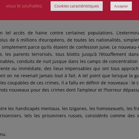
vous le souhaitez.
Cookies caractéristiques
Accepter
e campagnes ruinées, brulées, au moyen d’armes effroyables, inve
ds, les premiers avions à réaction, les premiers missiles et bientô
n tel accès de haine contre certaines populations. L’extermin
lus de 6 millions d’européens, de toutes les nationalités, simpl
n, simplement parce qu’ils étaient de confession juive. Le nouveau-
, les parents terrorisés, tous blottis jusqu’à l’étouffement dan
inables, conduits de nuit jusque dans les camps de concentration
t lente ou immédiate, des lieux impensables qui ont tous approc
ont on ne revenait jamais tout à fait. A tel point que lorsque la g
les coupables de ces crimes, il a fallu en définir de nouveaux : le 
mots nouveaux pour des crimes dont l’ampleur et l’horreur dépass
ntre les handicapés mentaux, les tziganes, les homosexuels, les fr
prisonniers, tels les prisonniers russes, considérés comme des 
nnu.