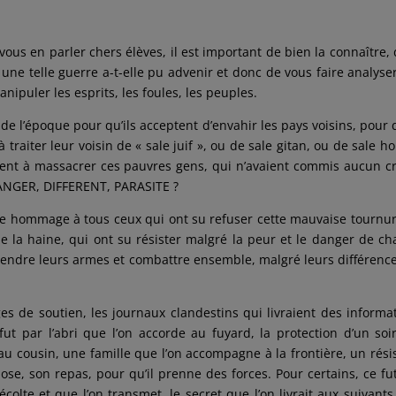
 vous en parler chers élèves, il est important de bien la connaître,
e telle guerre a-t-elle pu advenir et donc de vous faire analyse
puler les esprits, les foules, les peuples.
 de l’époque pour qu’ils acceptent d’envahir les pays voisins, pour q
 traiter leur voisin de « sale juif », ou de sale gitan, ou de sale h
rivent à massacrer ces pauvres gens, qui n’avaient commis aucun c
ANGER, DIFFERENT, PARASITE ?
dre hommage à tous ceux qui ont su refuser cette mauvaise tournu
n de la haine, qui ont su résister malgré la peur et le danger de c
, prendre leurs armes et combattre ensemble, malgré leurs différenc
ges de soutien, les journaux clandestins qui livraient des informa
fut par l’abri que l’on accorde au fuyard, la protection d’un soi
 cousin, une famille que l’on accompagne à la frontière, un rési
pose, son repas, pour qu’il prenne des forces. Pour certains, ce fu
colte et que l’on transmet, le secret que l’on livrait aux suivants