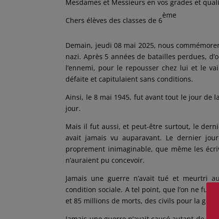
Mesdames et Messieurs en vos grades et quali
ème
Chers élèves des classes de 6
Demain, jeudi 08 mai 2025, nous commémorer
nazi. Après 5 années de batailles perdues, d’
l’ennemi, pour le repousser chez lui et le va
défaite et capitulaient sans conditions.
Ainsi, le 8 mai 1945, fut avant tout le jour de l
jour.
Mais il fut aussi, et peut-être surtout, le der
avait jamais vu auparavant. Le dernier jou
proprement inimaginable, que même les écrivai
n’auraient pu concevoir.
Jamais une guerre n’avait tué et meurtri au
condition sociale. A tel point, que l’on ne fu
et 85 millions de morts, des civils pour la gra
Jamais une guerre n’avait causé autant de des