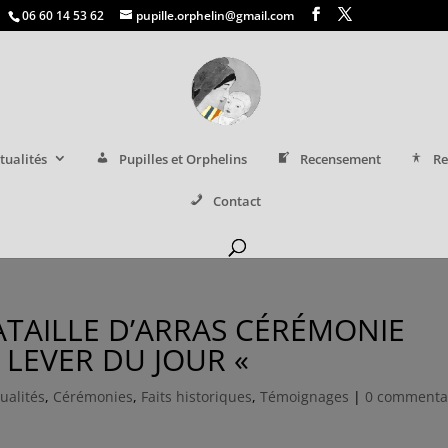
06 60 14 53 62
pupille.orphelin@gmail.com
tualités
Pupilles et Orphelins
Recensement
Re
Contact
 BATAILLE D’ARRAS CÉRÉMONIE
LEVER DU JOUR «
ualités
,
Cérémonies
,
Faits historiques
,
Témoignages
|
0 commenta