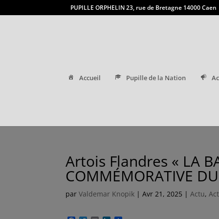
PUPILLE ORPHELIN 23, rue de Bretagne 14000 Caen
Accueil
Pupille de la Nation
Ac
Artois Flandres « LA
COMMÉMORATIVE DU 
par
Valdemar Knopik
|
Avr 21, 2025
|
Actu
,
Act