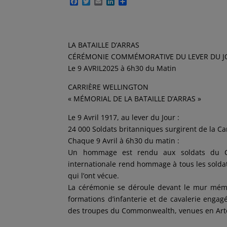
F
T
E
L
P
a
w
m
i
a
c
i
a
n
r
e
t
i
k
t
b
t
l
e
a
o
e
d
g
LA BATAILLE D’ARRAS
o
r
I
e
CÉRÉMONIE COMMÉMORATIVE DU LEVER DU J
k
n
r
Le 9 AVRIL2025 à 6h30 du Matin
CARRIÈRE WELLINGTON
« MÉMORIAL DE LA BATAILLE D’ARRAS »
Le 9 Avril 1917, au lever du Jour :
24 000 Soldats britanniques surgirent de la Carr
Chaque 9 Avril à 6h30 du matin :
Un hommage est rendu aux soldats du 
internationale rend hommage à tous les soldats
qui l’ont vécue.
La cérémonie se déroule devant le mur mémor
formations d’infanterie et de cavalerie engagé
des troupes du Commonwealth, venues en Artoi