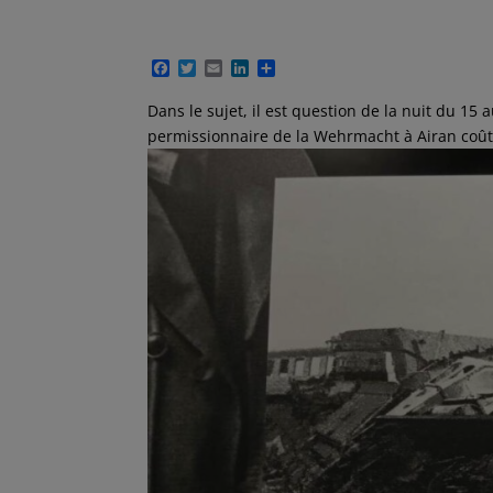
F
T
E
L
P
a
w
m
i
a
c
i
a
n
r
Dans le sujet, il est question de la nuit du 15 a
e
t
i
k
t
permissionnaire de la Wehrmacht à Airan coûta 
b
t
l
e
a
o
e
d
g
o
r
I
e
k
n
r