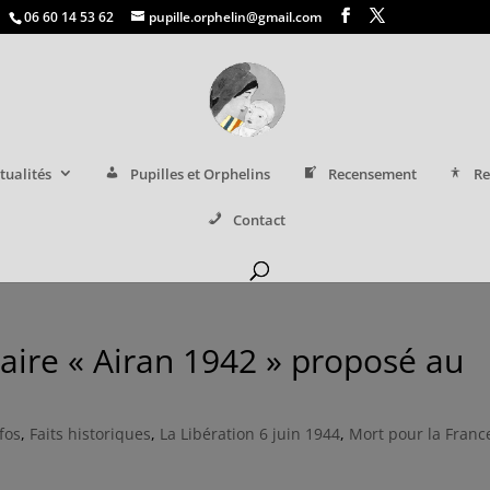
06 60 14 53 62
pupille.orphelin@gmail.com
tualités
Pupilles et Orphelins
Recensement
Re
Contact
aire « Airan 1942 » proposé au
fos
,
Faits historiques
,
La Libération 6 juin 1944
,
Mort pour la Franc