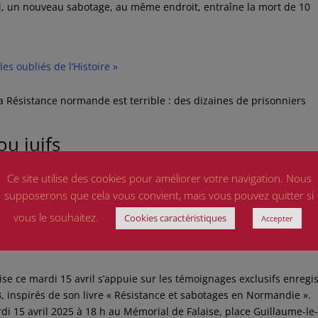
ai, un nouveau sabotage, au même endroit, entraîne la mort de 10
s oubliés de l’Histoire »
la Résistance normande est terrible : des dizaines de prisonniers
u juifs
t arrêtés à Caen et dans le reste du Calvados. La grosse majorité
Ce site utilise des cookies pour améliorer votre navigation. Nous
 peu en reviendront.
supposerons que cela vous convient, mais vous pouvez quitter si
vous le souhaitez.
Cookies caractéristiques
Accepter
la plage de Caroual à Erquy
e ce mardi 15 avril s’appuie sur les témoignages exclusifs enregis
3, inspirés de son livre « Résistance et sabotages en Normandie ».
i 15 avril 2025 à 18 h au Mémorial de Falaise, place Guillaume-le