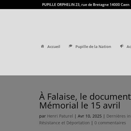
PUPILLE ORPHELIN 23, rue de Bretagne 14000 Caen
Accueil
Pupille de la Nation
Ac
À Falaise, le document
Mémorial le 15 avril
par
Henri Paturel
|
Avr 10, 2025
|
Dernières in
Résistance et Déportation
|
0 commentaires