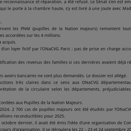
tre reconnaissance et réparation, a été refusé. Le Sénat s’en est e
qui le porte à la chambre haute, s’y est livré à une joute avec M
.
ernent les PNM (pupilles de la Nation majeurs) remontent tou
s accordées sur les 4 millions.
à acquis.
 d’un loyer fictif par l’ONaCVG Paris ; pas de prise en charge acc
stification des revenus des familles si ces dernières avaient déjà ré
s avoirs bancaires ne sont plus demandés. Le dossier est allégé.
uctions très claires dans ce sens aux ONaCVG départementaux
rprétation de la circulaire selon les départements, préjudiciable
ccordées aux Pupilles de la Nation Majeurs.
e 2024, 2 700 cas de pupilles majeurs ont été étudiés par l’ONaC
 millions reconductibles pour 2025.
octobre dernier, il avait été émis l’idée d’une organisation de Co
cours d’organisation. Il se déroulera les 22 – 23 et 24 septembre 2