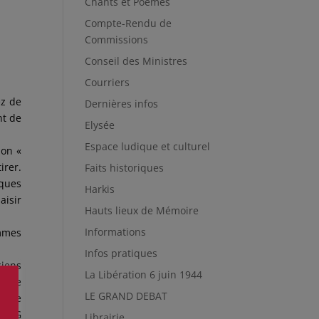
Chants et Poèmes
Compte-Rendu de
Commissions
Conseil des Ministres
Courriers
ez de
Dernières infos
nt de
Elysée
Espace ludique et culturel
ion «
irer.
Faits historiques
lques
Harkis
aisir
Hauts lieux de Mémoire
Informations
ommes
Infos pratiques
ciens
La Libération 6 juin 1944
oquée
LE GRAND DEBAT
er le
aCVG
Librairie