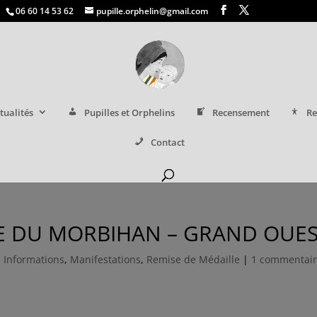
06 60 14 53 62
pupille.orphelin@gmail.com
tualités
Pupilles et Orphelins
Recensement
Re
Contact
E DU MORBIHAN – GRAND OUE
,
Informations
,
Manifestations
,
Remise de Médaille
|
1 commentai