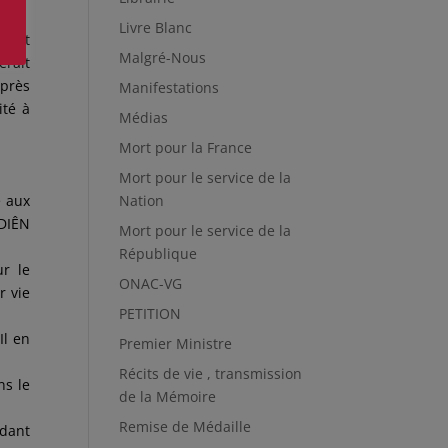
ire.
Livre Blanc
f est
Malgré-Nous
erait
uprès
Manifestations
ité à
Médias
Mort pour la France
Mort pour le service de la
e aux
Nation
 DIÊN
Mort pour le service de la
République
r le
ONAC-VG
r vie
PETITION
Il en
Premier Ministre
Récits de vie , transmission
ns le
de la Mémoire
Remise de Médaille
ndant