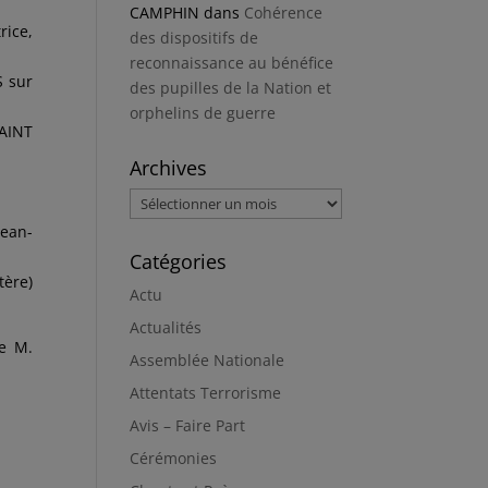
CAMPHIN
dans
Cohérence
rice,
des dispositifs de
reconnaissance au bénéfice
S sur
des pupilles de la Nation et
orphelins de guerre
SAINT
Archives
Archives
Jean-
Catégories
tère)
Actu
Actualités
e M.
Assemblée Nationale
Attentats Terrorisme
Avis – Faire Part
Cérémonies