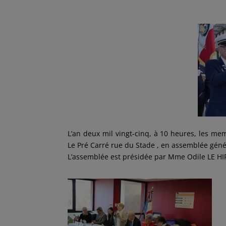
c
i
a
n
r
e
t
i
k
t
b
t
l
e
a
o
e
d
g
o
r
I
e
k
n
r
L’an deux mil vingt-cinq, à 10 heures, les me
Le Pré Carré rue du Stade , en assemblée géné
L’assemblée est présidée par Mme Odile LE HI