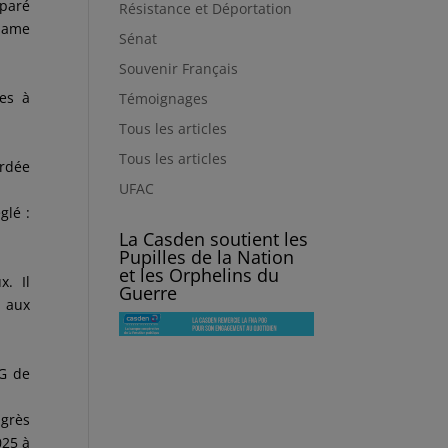
mparé
Résistance et Déportation
adame
Sénat
Souvenir Français
tes à
Témoignages
Tous les articles
Tous les articles
ordée
UFAC
glé :
La Casden soutient les
Pupilles de la Nation
et les Orphelins du
. Il
Guerre
s aux
VG de
ngrès
025 à