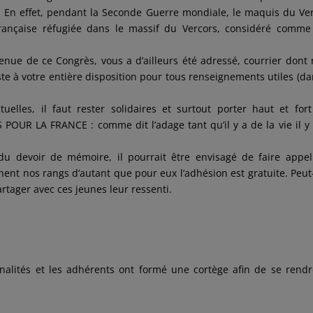
e. En effet, pendant la Seconde Guerre mondiale, le maquis du Ve
française réfugiée dans le massif du Vercors, considéré comm
enue de ce Congrès, vous a d’ailleurs été adressé, courrier dont
e à votre entière disposition pour tous renseignements utiles (da
uelles, il faut rester solidaires et surtout porter haut et for
POUR LA FRANCE : comme dit l’adage tant qu’il y a de la vie il y
 du devoir de mémoire, il pourrait être envisagé de faire appe
gnent nos rangs d’autant que pour eux l’adhésion est gratuite. Peut
artager avec ces jeunes leur ressenti.
nnalités et les adhérents ont formé une cortège afin de se rend
.