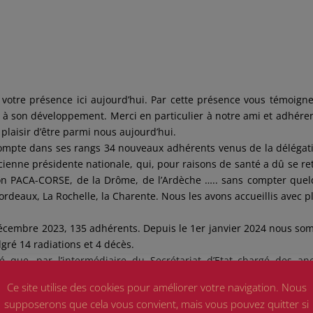
 votre présence ici aujourd’hui. Par cette présence vous témoign
et à son développement. Merci en particulier à notre ami et adhére
 plaisir d’être parmi nous aujourd’hui.
 compte dans ses rangs 34 nouveaux adhérents venus de la délégat
nne présidente nationale, qui, pour raisons de santé a dû se ret
on PACA-CORSE, de la Drôme, de l’Ardèche ….. sans compter que
eaux, La Rochelle, la Charente. Nous les avons accueillis avec pl
cembre 2023, 135 adhérents. Depuis le 1er janvier 2024 nous s
gré 14 radiations et 4 décès.
cé que, par l’intermédiaire du Secrétariat d’Etat chargé des an
omme de 4 millions d’euros, somme renouvelable, avait été débl
Ce site utilise des cookies pour améliorer votre navigation. Nous
ernant tant leurs besoins financiers ponctuels que pour facilit
supposerons que cela vous convient, mais vous pouvez quitter si
s d’aide financière sont toujours à disposition soit à l’ON