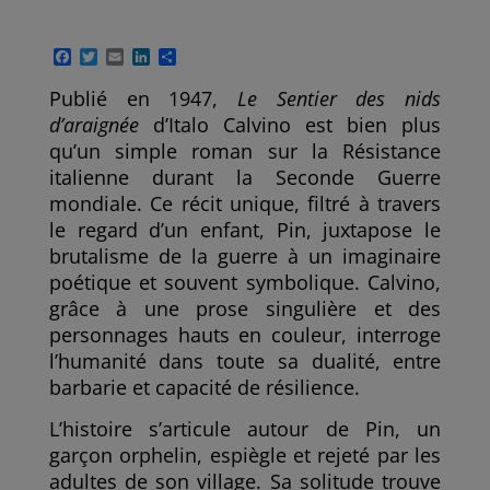
F
T
E
L
P
a
w
m
i
a
c
i
a
n
r
Publié en 1947,
Le Sentier des nids
e
t
i
k
t
d’araignée
d’Italo Calvino est bien plus
b
t
l
e
a
o
e
d
g
qu’un simple roman sur la Résistance
o
r
I
e
italienne durant la Seconde Guerre
k
n
r
mondiale. Ce récit unique, filtré à travers
le regard d’un enfant, Pin, juxtapose le
brutalisme de la guerre à un imaginaire
poétique et souvent symbolique. Calvino,
grâce à une prose singulière et des
personnages hauts en couleur, interroge
l’humanité dans toute sa dualité, entre
barbarie et capacité de résilience.
L’histoire s’articule autour de Pin, un
garçon orphelin, espiègle et rejeté par les
adultes de son village. Sa solitude trouve