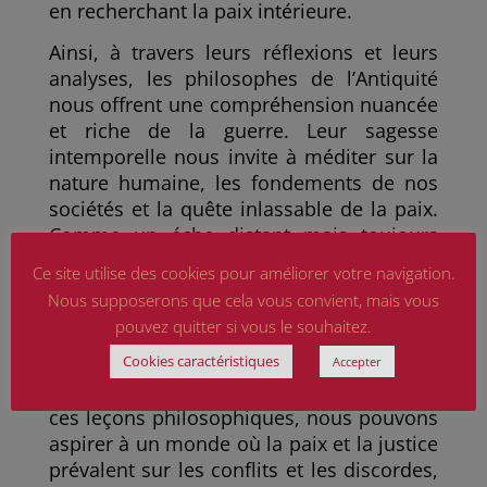
en recherchant la paix intérieure.
Ainsi, à travers leurs réflexions et leurs
analyses, les philosophes de l’Antiquité
nous offrent une compréhension nuancée
et riche de la guerre. Leur sagesse
intemporelle nous invite à méditer sur la
nature humaine, les fondements de nos
sociétés et la quête inlassable de la paix.
Comme un écho distant mais toujours
vibrant, leurs pensées nous rappellent
Ce site utilise des cookies pour améliorer votre navigation.
que, malgré les horreurs et les
Nous supposerons que cela vous convient, mais vous
destructions qu’elle engendre, la guerre
pouvez quitter si vous le souhaitez.
peut également être une opportunité de
Cookies caractéristiques
réflexion profonde et de transformation
Accepter
intérieure. En comprenant et en intégrant
ces leçons philosophiques, nous pouvons
aspirer à un monde où la paix et la justice
prévalent sur les conflits et les discordes,