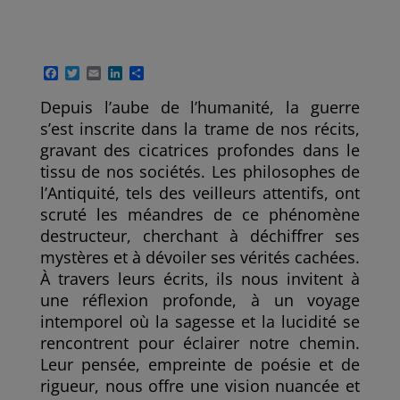
F
T
E
L
P
a
w
m
i
a
c
i
a
n
r
Depuis l’aube de l’humanité, la guerre
e
t
i
k
t
s’est inscrite dans la trame de nos récits,
b
t
l
e
a
o
e
d
g
gravant des cicatrices profondes dans le
o
r
I
e
tissu de nos sociétés. Les philosophes de
k
n
r
l’Antiquité, tels des veilleurs attentifs, ont
scruté les méandres de ce phénomène
destructeur, cherchant à déchiffrer ses
mystères et à dévoiler ses vérités cachées.
À travers leurs écrits, ils nous invitent à
une réflexion profonde, à un voyage
intemporel où la sagesse et la lucidité se
rencontrent pour éclairer notre chemin.
Leur pensée, empreinte de poésie et de
rigueur, nous offre une vision nuancée et