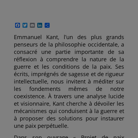
F
T
E
L
P
a
w
m
i
a
c
i
a
n
r
Emmanuel Kant, l’un des plus grands
e
t
i
k
t
penseurs de la philosophie occidentale, a
b
t
l
e
a
o
e
d
g
consacré une partie importante de sa
o
r
I
e
réflexion à comprendre la nature de la
k
n
r
guerre et les conditions de la paix. Ses
écrits, imprégnés de sagesse et de rigueur
intellectuelle, nous invitent à méditer sur
les fondements mêmes de notre
coexistence. À travers une analyse lucide
et visionnaire, Kant cherche à dévoiler les
mécanismes qui conduisent à la guerre et
à proposer des solutions pour instaurer
une paix perpétuelle.
Dans son ouvrage « Projet de paix