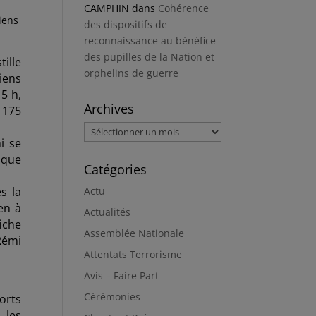
CAMPHIN
dans
Cohérence
iens
des dispositifs de
reconnaissance au bénéfice
des pupilles de la Nation et
tille
orphelins de guerre
iens
5 h,
Archives
 175
Archives
i se
aque
Catégories
s la
Actu
en à
Actualités
fiche
Assemblée Nationale
Rémi
Attentats Terrorisme
Avis – Faire Part
Cérémonies
orts
 les