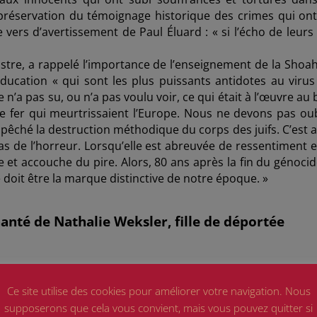
préservation du témoignage historique des crimes qui ont
ce vers d’avertissement de Paul Éluard : « si l’écho de leurs
istre, a rappelé l’importance de l’enseignement de la Shoah
éducation « qui sont les plus puissants antidotes au virus 
’a pas su, ou n’a pas voulu voir, ce qui était à l’œuvre au 
e fer qui meurtrissaient l’Europe. Nous ne devons pas oub
pêché la destruction méthodique du corps des juifs. C’est a
pas de l’horreur. Lorsqu’elle est abreuvée de ressentiment e
et accouche du pire. Alors, 80 ans après la fin du génocide
e doit être la marque distinctive de notre époque. »
té de Nathalie Weksler, fille de déportée
Ce site utilise des cookies pour améliorer votre navigation. Nous
supposerons que cela vous convient, mais vous pouvez quitter si