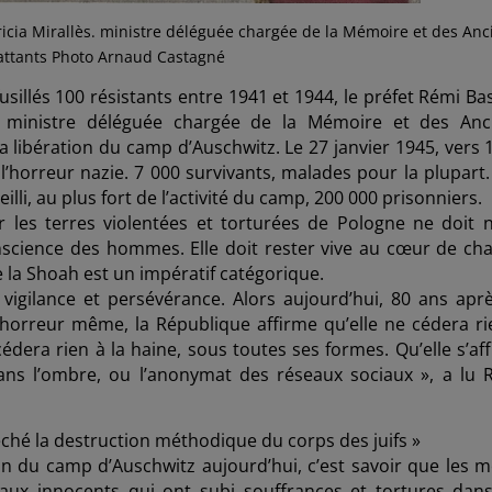
tricia Mirallès. ministre déléguée chargée de la Mémoire et des Anc
ttants Photo Arnaud Castagné
sillés 100 résistants entre 1941 et 1944, le préfet Rémi Bas
 , ministre déléguée chargée de la Mémoire et des Anc
a libération du camp d’Auschwitz. Le 27 janvier 1945, vers 1
l’horreur nazie. 7 000 survivants, malades pour la plupart.
li, au plus fort de l’activité du camp, 200 000 prisonniers.
r les terres violentées et torturées de Pologne ne doit n
nscience des hommes. Elle doit rester vive au cœur de ch
e la Shoah est un impératif catégorique.
vigilance et persévérance. Alors aujourd’hui, 80 ans aprè
’horreur même, la République affirme qu’elle ne cédera ri
cédera rien à la haine, sous toutes ses formes. Qu’elle s’af
dans l’ombre, ou l’anonymat des réseaux sociaux », a lu 
êché la destruction méthodique du corps des juifs »
n du camp d’Auschwitz aujourd’hui, c’est savoir que les m
ux innocents qui ont subi souffrances et tortures dans