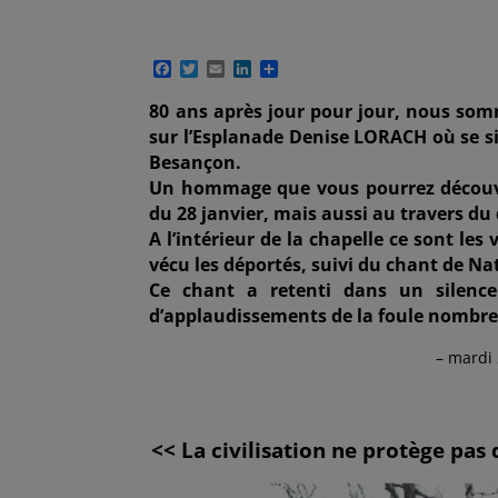
F
T
E
L
P
a
w
m
i
a
c
i
a
n
r
80 ans après jour pour jour, nous som
e
t
i
k
t
sur l’Esplanade Denise LORACH où se si
b
t
l
e
a
o
e
d
g
Besançon.
o
r
I
e
Un hommage que vous pourrez découvrir
k
n
r
du 28 janvier, mais aussi au travers d
A l’intérieur de la chapelle ce sont les 
vécu les déportés, suivi du chant de Na
Ce chant a retenti dans un silence
d’applaudissements de la foule nombreu
– mardi 
<< La civilisation ne protège pas 