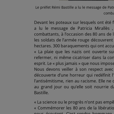
Le préfet Rémi Bastille a lu le message de Pa
comba
Devant les poteaux sur lesquels ont été fu
a lu le message de Patricia Mirallès
combattants, à l’occasion des 80 ans de l
les soldats de l’armée rouge découvrent 
hectares. 300 baraquements qui ont accueil
« La plaie que les nazis ont ouverte su
refermer, ni même cicatriser dans la co
esprit. Le « plus jamais » que nous impos
Nous devons veiller à son respect avec 
découverte d’une horreur qui redéfinit l
l’antisémitisme, rien au racisme. Elle ne 
au grand jour ou qu’elle soit nourrie 
Bastille.
« La science ou le progrès n’ont pas emp
« Commémorer les 80 ans de la libératio
nous écoutent. C’est rendre hommage a