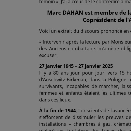
témoin ». J’ai à cœur de le contredire à ma
Marc DAHAN est membre de la 
Coprésident de l
Voici un extrait du discours prononcé en 
« Intervenir après la lecture par Monsie
des Anciens combattants m’amène obliga
excuser.
27 janvier 1945 – 27 janvier 2025
Il y a 80 ans jour pour jour, vers 15 h
d’Auschwitz-Birkenau, dans la Pologne o
survivants, incapables de marcher, lai
femmes et enfants étaient les ultimes té
dans ces lieux.
À la fin de 1944
, conscients de l’avanc
s’efforcent de dissimuler les preuves de
installations – chambres à gaz, créma
malgré ces tentatives, les traces des