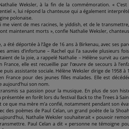
Nathalie Weksler, à la fin de la commémoration. « C’est
entiel », lui répond la chanteuse qui a également interprét
igine polonaise.
i me vient de mes racines, le yiddish, et de le transmettre,
ont maintenant morts », confie Nathalie Weksler, chanteus
 a été déportée à l’âge de 16 ans à Birkenau, avec ses par
es amies d’infortune – Rachel qui l’a sauvée plusieurs fois
aient de la joie, a rappelé Nathalie – Hélène survit au cam
France, elle est recueillie par l’œuvre de secours à l’enf
ce puis assistante sociale. Hélène Weksler dirige de 1958 à 
 en France
pour des jeunes filles malades. Elle est décédé
te aujourd’hui son nom.
transmis sa passion pour la musique. En plus de son histo
 présentée en forêt lors du festival Back to the Trees à Sain
out ce que ma mère m’a confié, notamment pendant son éva
Avec des poèmes de Paul Celan, un grand poète de la Shoah
ujourd’hui, Nathalie Weksler souhaiterait « pouvoir remon
 transmettre. Paul Celan a dit « personne ne témoigne pou