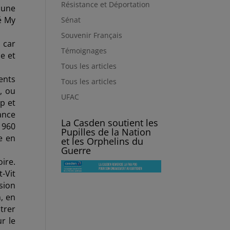
Résistance et Déportation
 une
é My
Sénat
Souvenir Français
 car
Témoignages
e et
Tous les articles
ents
Tous les articles
, ou
UFAC
p et
ance
La Casden soutient les
1960
Pupilles de la Nation
e en
et les Orphelins du
Guerre
ire.
t-Vit
sion
, en
trer
r le