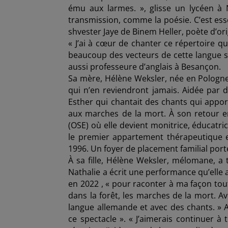
ému aux larmes. », glisse un lycéen à 
transmission, comme la poésie. C’est ess
shvester Jaye de Binem Heller, poète d’or
« J’ai à cœur de chanter ce répertoire qu
beaucoup des vecteurs de cette langue s
aussi professeure d’anglais à Besançon.
Sa mère, Hélène Weksler, née en Pologne,
qui n’en reviendront jamais. Aidée par d
Esther qui chantait des chants qui apport
aux marches de la mort. À son retour en 
(OSE) où elle devient monitrice, éducatri
le premier appartement thérapeutique
1996. Un foyer de placement familial por
À sa fille, Hélène Weksler, mélomane, a 
Nathalie a écrit une performance qu’elle a
en 2022 , « pour raconter à ma façon t
dans la forêt, les marches de la mort. 
langue allemande et avec des chants. » A
ce spectacle ». « J’aimerais continuer à