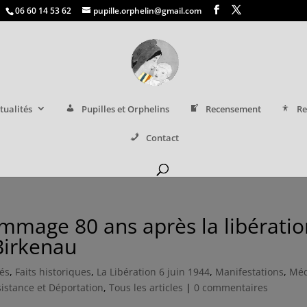
06 60 14 53 62
pupille.orphelin@gmail.com
tualités
Pupilles et Orphelins
Recensement
Re
Contact
ommage 80 ans après la libérati
Birkenau
tés
,
Faits historiques
,
La Libération 6 juin 1944
,
Manifestations
,
Méd
istance et Déportation
,
Tous les articles
|
0 commentaires