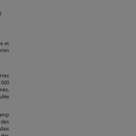
t
e et
m’en
rtes
 000
mes,
ulée
camp
 des
Mais
 des