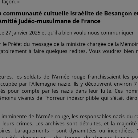
 façon. »
communauté cultuelle israélite de Besançon e
’Amitié judéo-musulmane de France
.
ce 27 janvier 2025 et qu’il a bien voulu nous communiquer
ur le Préfet du message de la ministre chargée de la Mémoir
toirement à faire quelques redites. Vous voudrez bien 
eures, les soldats de l’Armée rouge franchissaient les po
ccupée par l’Allemagne nazie. Ils y découvrent environ 7
ssés pour compte par les nazis dans leur fuite. Ces hom
moins vivants de l’horreur indescriptible qui s’était déro
ée imminente de l’Armée rouge, les responsables nazis du 
 leurs crimes. Les archives sont détruites, et la majorité
toires, baraquements – sont dynamitées ou incendiées. 
 atrocités demeurent : des tonnes de cheveux humains,