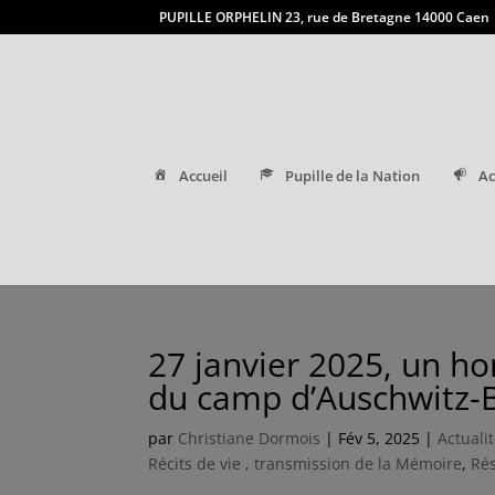
PUPILLE ORPHELIN 23, rue de Bretagne 14000 Caen
Accueil
Pupille de la Nation
Ac
27 janvier 2025, un h
du camp d’Auschwitz-
par
Christiane Dormois
|
Fév 5, 2025
|
Actuali
Récits de vie , transmission de la Mémoire
,
Rés