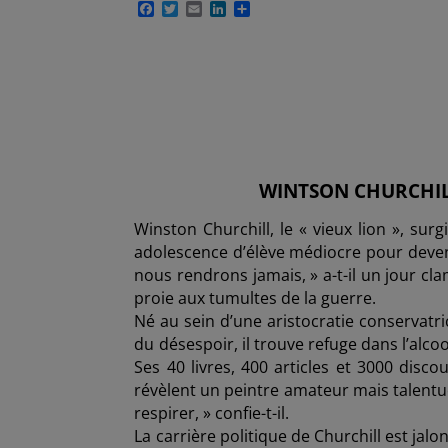
F
T
E
L
P
a
w
m
i
a
c
i
a
n
r
e
t
i
k
t
b
t
l
e
a
o
e
d
g
o
r
I
e
k
n
r
WINTSON CHURCHILL,
Winston Churchill, le « vieux lion », su
adolescence d’élève médiocre pour deveni
nous rendrons jamais, » a-t-il un jour cl
proie aux tumultes de la guerre.
Né au sein d’une aristocratie conservatri
du désespoir, il trouve refuge dans l’alcool
Ses 40 livres, 400 articles et 3000 discou
révèlent un peintre amateur mais talentue
respirer, » confie-t-il.
La carrière politique de Churchill est jal