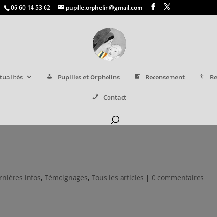
06 60 14 53 62
pupille.orphelin@gmail.com
tualités
Pupilles et Orphelins
Recensement
Re
Contact
rnières infos
,
Témoignages
,
Tous les articles
|
0 commentaires