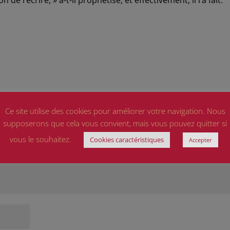
 de l’écrire, » a-t-il prophétisé, et effectivement, il l’a fait.
champs obligatoires sont indiqués avec
*
Ce site utilise des cookies pour améliorer votre navigation. Nous
supposerons que cela vous convient, mais vous pouvez quitter si
vous le souhaitez.
Cookies caractéristiques
Accepter