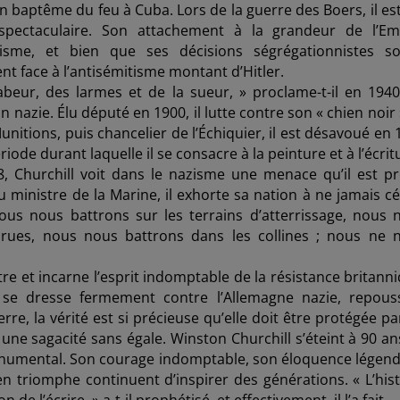
son baptême du feu à Cuba. Lors de la guerre des Boers, il est
 spectaculaire. Son attachement à la grandeur de l’Em
isme, et bien que ses décisions ségrégationnistes so
t face à l’antisémitisme montant d’Hitler.
labeur, des larmes et de la sueur, » proclame-t-il en 1940
n nazie. Élu député en 1900, il lutte contre son « chien noir
unitions, puis chancelier de l’Échiquier, il est désavoué en
iode durant laquelle il se consacre à la peinture et à l’écrit
Churchill voit dans le nazisme une menace qu’il est pr
inistre de la Marine, il exhorte sa nation à ne jamais cé
ous nous battrons sur les terrains d’atterrissage, nous 
rues, nous nous battrons dans les collines ; nous ne 
tre et incarne l’esprit indomptable de la résistance britann
 se dresse fermement contre l’Allemagne nazie, repous
rre, la vérité est si précieuse qu’elle doit être protégée p
une sagacité sans égale. Winston Churchill s’éteint à 90 an
monumental. Son courage indomptable, son éloquence légend
en triomphe continuent d’inspirer des générations. « L’hist