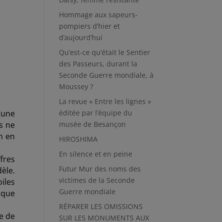
Hommage aux sapeurs-
pompiers d’hier et
d’aujourd’hui
Qu’est-ce qu’était le Sentier
des Passeurs, durant la
Seconde Guerre mondiale, à
Moussey ?
La revue « Entre les lignes »
’une
éditée par l’équipe du
s ne
musée de Besançon
n en
HIROSHIMA
En silence et en peine
fres
Futur Mur des noms des
dèle.
victimes de la Seconde
oiles
Guerre mondiale
 que
RÉPARER LES OMISSIONS
re de
SUR LES MONUMENTS AUX