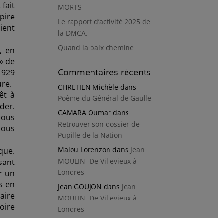
 fait
MORTS
pire
Le rapport d’activité 2025 de
ient
la DMCA.
Quand la paix chemine
, en
 » de
Commentaires récents
 1929
ure.
CHRETIEN Michèle
dans
êt à
Poème du Général de Gaulle
der.
CAMARA Oumar
dans
nous
Retrouver son dossier de
nous
Pupille de la Nation
Malou Lorenzon
dans
Jean
ique.
MOULIN -De Villevieux à
sant
Londres
ar un
s en
Jean GOUJON
dans
Jean
aire
MOULIN -De Villevieux à
oire
Londres