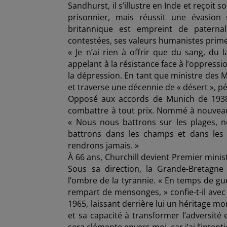
Sandhurst, il s’illustre en Inde et reçoit 
prisonnier, mais réussit une évasion
britannique est empreint de paternal
contestées, ses valeurs humanistes primen
« Je n’ai rien à offrir que du sang, du 
appelant à la résistance face à l’oppressio
la dépression. En tant que ministre des M
et traverse une décennie de « désert », pér
Opposé aux accords de Munich de 1938, 
combattre à tout prix. Nommé à nouveau m
« Nous nous battrons sur les plages, n
battrons dans les champs et dans les 
rendrons jamais. »
À 66 ans, Churchill devient Premier minis
Sous sa direction, la Grande-Bretagne
l’ombre de la tyrannie. « En temps de gue
rempart de mensonges, » confie-t-il avec 
1965, laissant derrière lui un héritage 
et sa capacité à transformer l’adversité 