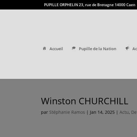
PUPILLE ORPHELIN 23, rue de Bretagne 14000 Caen
Accueil
Pupille de la Nation
Ac
Winston CHURCHILL
par
Stéphanie Ramos
|
Jan 14, 2025
|
Actu
,
De