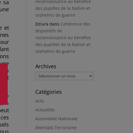
e sa
reconnaissance au bénéfice
des pupilles de la Nation et
’une
orphelins de guerre
Dziura
dans
Cohérence des
e et
dispositifs de
unes
reconnaissance au bénéfice
pour
des pupilles de la Nation et
dant
orphelins de guerre
ions
 une
Archives
film
Archives
tant
Catégories
t de
Actu
e, »
peut
Actualités
 ces
Assemblée Nationale
sels
Attentats Terrorisme
nous