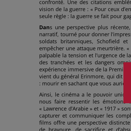
confronté. Une des citations embl
vision de la guerre : « Pour ceux d’e
seule règle : la guerre se fait pour ga
Dan
s une perspective plus récente
narratif, tourné pour donner l’impre
soldats britanniques, Schofield e
empêcher une attaque meurtrière. « 1
palpable la tension et l’urgence de la
des tranchées et les dangers omnip
expérience immersive de la Première
vient du général Erinmore, qui dit : 
: mourir en sachant que vous auriez 
Ainsi, le cinéma a le pouvoir uniq
nous faire ressentir les émotions 
« Lawrence d’Arabie » et « 1917 » so
capturer et communiquer les compl
films offre une perspective distinct
de bravoure, de sacrifice et d’abs