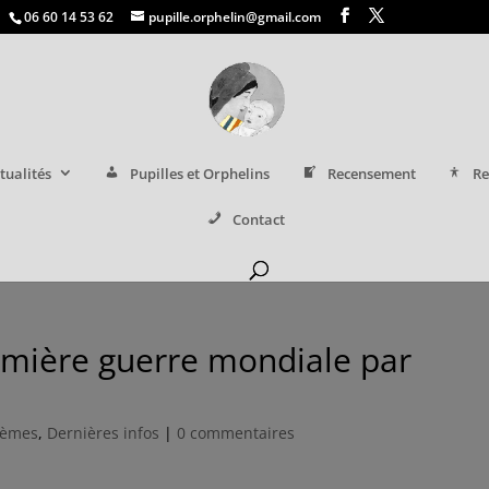
06 60 14 53 62
pupille.orphelin@gmail.com
tualités
Pupilles et Orphelins
Recensement
Re
Contact
emière guerre mondiale par
oèmes
,
Dernières infos
|
0 commentaires