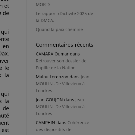
MORTS
n et
e de
Le rapport d’activité 2025 de
la DMCA.
Quand la paix chemine
 qui
onte
Commentaires récents
s en
Dax,
CAMARA Oumar
dans
uver
Retrouver son dossier de
e le
Pupille de la Nation
s la
Malou Lorenzon
dans
Jean
MOULIN -De Villevieux à
Londres
 qui
Jean GOUJON
dans
Jean
s la
MOULIN -De Villevieux à
e de
Londres
auté
nent
CAMPHIN
dans
Cohérence
 est
des dispositifs de