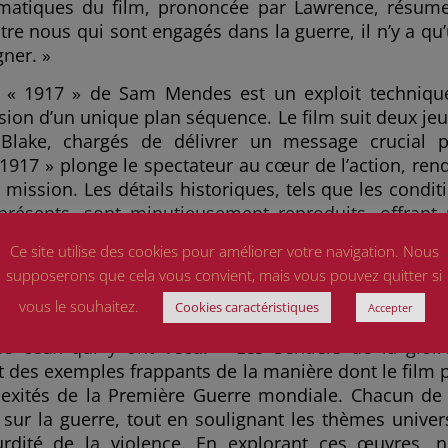
ématiques du film, prononcée par Lawrence, résum
ntre nous qui sont engagés dans la guerre, il n’y a qu
gner. »
, « 1917 » de Sam Mendes est un exploit techniqu
ssion d’un unique plan séquence. Le film suit deux je
t Blake, chargés de délivrer un message crucial 
917 » plonge le spectateur au cœur de l’action, ren
 mission. Les détails historiques, tels que les condit
résents, sont minutieusement reproduits, offrant
 Guerre mondiale. Une des citations marquantes du 
Ce site utilise des cookies pour améliorer votre navigation. Nous
« Il y a une seule chose pire que de mourir en combat
supposerons que cela vous convient, mais vous pouvez quitter si
pu faire quelque chose pour l’empêcher. »
vous le souhaitez.
Cookies caractéristiques
Accepter
ue de nous transporter dans des époques révolues e
de ceux qui y ont vécu. « Les Sentiers de la gloir
nt des exemples frappants de la manière dont le film 
exités de la Première Guerre mondiale. Chacun de
e sur la guerre, tout en soulignant les thèmes univer
urdité de la violence. En explorant ces œuvres, 