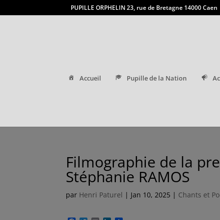
PUPILLE ORPHELIN 23, rue de Bretagne 14000 Caen
Accueil
Pupille de la Nation
Ac
Filmographie de la pr
Stéphanie RAMOS
par
Henri Paturel
|
Jan 10, 2025
|
Chants et P