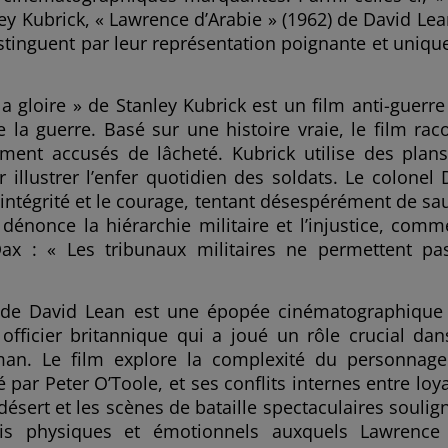
ley Kubrick, « Lawrence d’Arabie » (1962) de David Lea
tinguent par leur représentation poignante et uniqu
 gloire » de Stanley Kubrick est un film anti-guerre
e la guerre. Basé sur une histoire vraie, le film rac
tement accusés de lâcheté. Kubrick utilise des plan
llustrer l’enfer quotidien des soldats. Le colonel 
l’intégrité et le courage, tentant désespérément de sa
énonce la hiérarchie militaire et l’injustice, comm
ax : « Les tribunaux militaires ne permettent pa
» de David Lean est une épopée cinématographique
officier britannique qui a joué un rôle crucial dan
oman. Le film explore la complexité du personnag
par Peter O’Toole, et ses conflits internes entre loy
ésert et les scènes de bataille spectaculaires soulig
fis physiques et émotionnels auxquels Lawrence