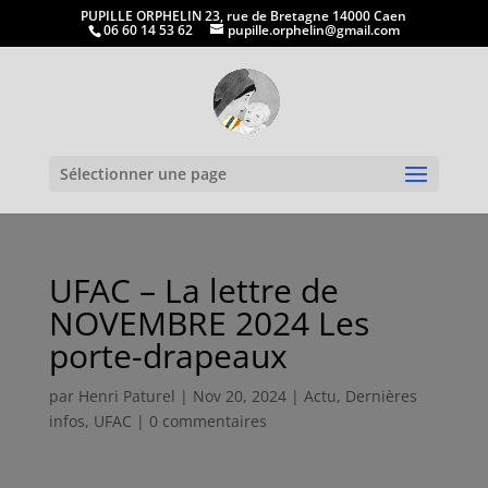
PUPILLE ORPHELIN 23, rue de Bretagne 14000 Caen
06 60 14 53 62
pupille.orphelin@gmail.com
Ouvrir la
Sélectionner une page
UFAC – La lettre de
NOVEMBRE 2024 Les
porte-drapeaux
par
Henri Paturel
|
Nov 20, 2024
|
Actu
,
Dernières
infos
,
UFAC
|
0 commentaires