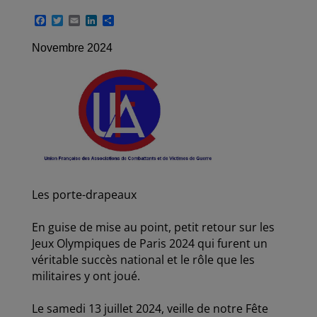
F
T
E
L
P
a
w
m
i
a
c
i
a
n
r
Novembre 2024
e
t
i
k
t
b
t
l
e
a
o
e
d
g
o
r
I
e
k
n
r
Les porte-drapeaux
En guise de mise au point, petit retour sur les
Jeux Olympiques de Paris 2024 qui furent un
véritable succès national et le rôle que les
militaires y ont joué.
Le samedi 13 juillet 2024, veille de notre Fête