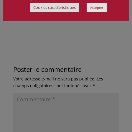
Qui déchiriez la nuit de vos ongles battants
Cookies caractéristiques
Accepter
Vous étiez des milliers, vous étiez vingt et cent
Poster le commentaire
Votre adresse e-mail ne sera pas publiée.
Les
champs obligatoires sont indiqués avec
*