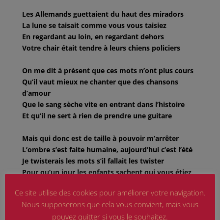
Les Allemands guettaient du haut des miradors
La lune se taisait comme vous vous taisiez
En regardant au loin, en regardant dehors
Votre chair était tendre à leurs chiens policiers
On me dit à présent que ces mots n’ont plus cours
Qu’il vaut mieux ne chanter que des chansons
d’amour
Que le sang sèche vite en entrant dans l’histoire
Et qu’il ne sert à rien de prendre une guitare
Mais qui donc est de taille à pouvoir m’arrêter
L’ombre s’est faite humaine, aujourd’hui c’est l’été
Je twisterais les mots s’il fallait les twister
Pour qu’un jour les enfants sachent qui vous étiez
Ce site utilise des cookies pour améliorer votre navigation.
Vous étiez vingt et cent, vous étiez des milliers
Nous supposerons que cela vous convient, mais vous
Nus et maigres, tremblants, dans ces wagons
pouvez quitter si vous le souhaitez.
plombés