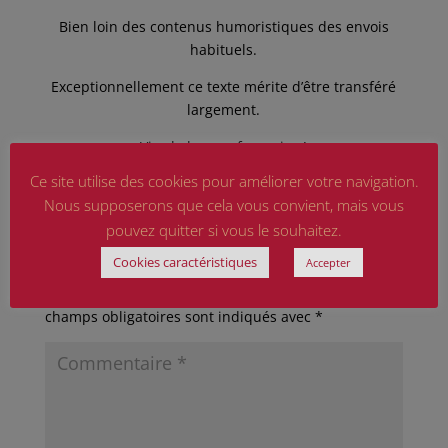
Bien loin des contenus humoristiques des envois
habituels.
Exceptionnellement ce texte mérite d’être transféré
largement.
Vive la langue française !
Ce site utilise des cookies pour améliorer votre navigation.
Nous supposerons que cela vous convient, mais vous
pouvez quitter si vous le souhaitez.
Poster le commentaire
Cookies caractéristiques
Accepter
Votre adresse e-mail ne sera pas publiée.
Les
champs obligatoires sont indiqués avec
*