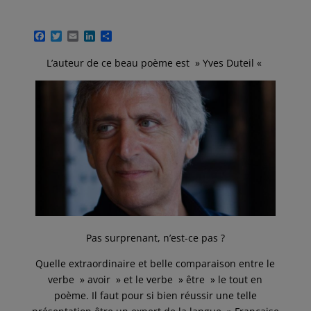
F
T
E
L
P
a
w
m
i
a
c
i
a
n
r
L’auteur de ce beau poème est » Yves Duteil «
e
t
i
k
t
b
t
l
e
a
o
e
d
g
o
r
I
e
k
n
r
Pas surprenant, n’est-ce pas ?
Quelle extraordinaire et belle comparaison entre le
verbe » avoir » et le verbe » être » le tout en
poème. Il faut pour si bien réussir une telle