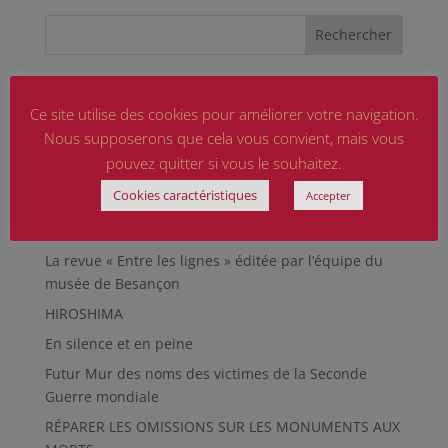
Articles récents
Ce site utilise des cookies pour améliorer votre navigation.
Marguerite MARTIN dite Daisy, femme résistante
Nous supposerons que cela vous convient, mais vous
Hommage aux sapeurs-pompiers d’hier et
pouvez quitter si vous le souhaitez.
d’aujourd’hui
Cookies caractéristiques
Accepter
Qu’est-ce qu’était le Sentier des Passeurs, durant la
Seconde Guerre mondiale, à Moussey ?
La revue « Entre les lignes » éditée par l’équipe du
musée de Besançon
HIROSHIMA
En silence et en peine
Futur Mur des noms des victimes de la Seconde
Guerre mondiale
RÉPARER LES OMISSIONS SUR LES MONUMENTS AUX