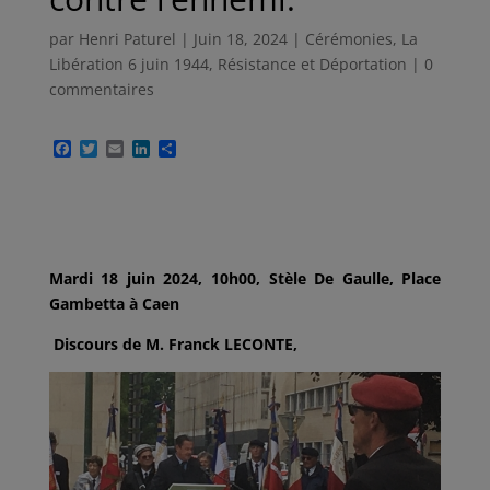
par
Henri Paturel
|
Juin 18, 2024
|
Cérémonies
,
La
Libération 6 juin 1944
,
Résistance et Déportation
|
0
commentaires
F
T
E
L
P
a
w
m
i
a
c
i
a
n
r
e
t
i
k
t
b
t
l
e
a
o
e
d
g
o
r
I
e
k
n
r
Mardi 18 juin 2024, 10h00, Stèle De Gaulle, Place
Gambetta à Caen
Discours de M. Franck LECONTE,