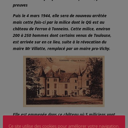
preuves
Puis le 4 mars 1944, elle sera de nouveau arrêtée
mais cette fois-ci par la milice dont le QG est au
château de Ferron à Tonneins. Cette milice, environ
200 à 250 hommes dont certains venus de Toulouse,
est arrivée sur en ce lieu, suite à la révocation du
maire Mr Villatte, remplacé par un maire pro-Vichy.
Elle est emmenée dans ce château où 5 miliciens vont
s’occuper d’elle ! ! !. Le 4 juin, elle est menottée et
Ce site utilise des cookies pour améliorer votre navigation.
déshabillée. Sur son corps nu et jusqu’aux parties