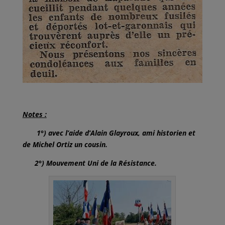
Notes :
1°) avec l’aide d’Alain Glayroux, ami historien et
de Michel Ortiz un cousin.
2°)
M
ouvement
U
ni de la
R
ésistance.